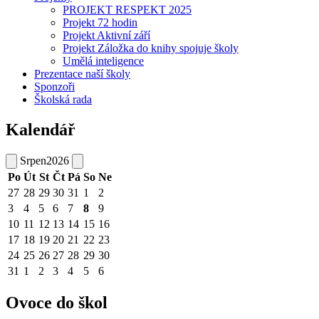
PROJEKT RESPEKT 2025
Projekt 72 hodin
Projekt Aktivní září
Projekt Záložka do knihy spojuje školy
Umělá inteligence
Prezentace naší školy
Sponzoři
Školská rada
Kalendář
Srpen
2026
Po
Út
St
Čt
Pá
So
Ne
27
28
29
30
31
1
2
3
4
5
6
7
8
9
10
11
12
13
14
15
16
17
18
19
20
21
22
23
24
25
26
27
28
29
30
31
1
2
3
4
5
6
Ovoce do škol