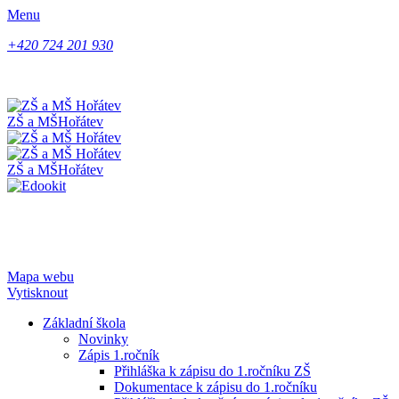
Menu
+420 724 201 930
ZŠ a MŠ
Hořátev
ZŠ a MŠ
Hořátev
Mapa webu
Vytisknout
Základní škola
Novinky
Zápis 1.ročník
Přihláška k zápisu do 1.ročníku ZŠ
Dokumentace k zápisu do 1.ročníku