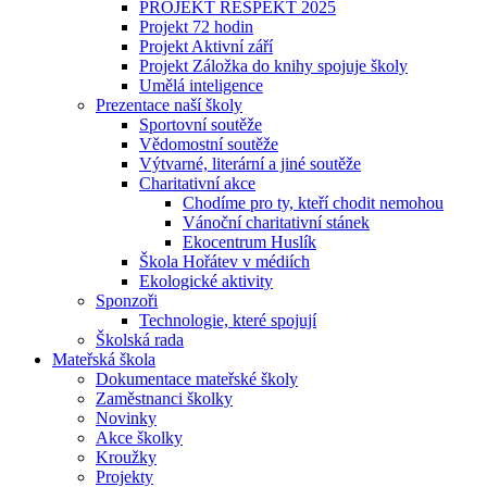
PROJEKT RESPEKT 2025
Projekt 72 hodin
Projekt Aktivní září
Projekt Záložka do knihy spojuje školy
Umělá inteligence
Prezentace naší školy
Sportovní soutěže
Vědomostní soutěže
Výtvarné, literární a jiné soutěže
Charitativní akce
Chodíme pro ty, kteří chodit nemohou
Vánoční charitativní stánek
Ekocentrum Huslík
Škola Hořátev v médiích
Ekologické aktivity
Sponzoři
Technologie, které spojují
Školská rada
Mateřská škola
Dokumentace mateřské školy
Zaměstnanci školky
Novinky
Akce školky
Kroužky
Projekty