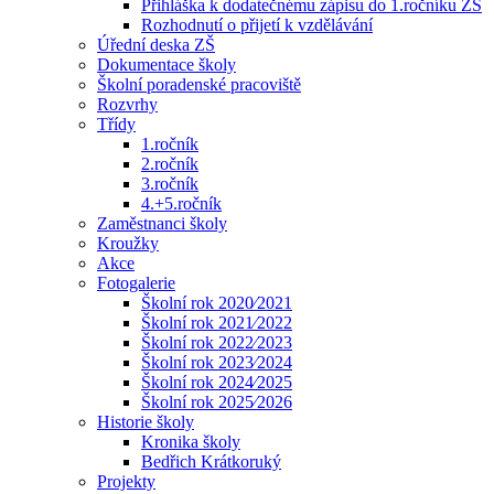
Přihláška k dodatečnému zápisu do 1.ročníku ZŠ
Rozhodnutí o přijetí k vzdělávání
Úřední deska ZŠ
Dokumentace školy
Školní poradenské pracoviště
Rozvrhy
Třídy
1.ročník
2.ročník
3.ročník
4.+5.ročník
Zaměstnanci školy
Kroužky
Akce
Fotogalerie
Školní rok 2020⁄2021
Školní rok 2021⁄2022
Školní rok 2022⁄2023
Školní rok 2023⁄2024
Školní rok 2024⁄2025
Školní rok 2025⁄2026
Historie školy
Kronika školy
Bedřich Krátkoruký
Projekty