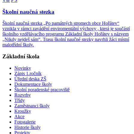
Vše
P
Š
Školní naučná stezka
Školní naučná stezka „Po památných stromech obce Hořátev“
vznikla v rámci zavádění enviromentální výchovy , která je součástí
školního vzdělávacího programu Základní školy Hořátev s názvem
„Nikdy nejdeš sám“. Trasu školní naučné stezky navrhli žáci místní
malotřídní školy.
Základní škola
Novinky
Zápis 1.ročník
Úřední deska ZŠ
Dokumentace školy
Školní poradenské pracoviště
Rozvrhy
Třídy
Zaměstnanci školy
Kroužky
Akce
Fotogalerie
Historie školy
Projekty