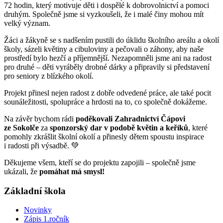
72 hodin, který motivuje děti i dospělé k dobrovolnictví a pomoci
druhým. Společně jsme si vyzkoušeli, že i malé činy mohou mít
velký význam.
Žáci a žákyně se s nadšením pustili do úklidu školního areálu a okolí
školy, sázeli květiny a cibuloviny a pečovali o záhony, aby naše
prostředí bylo hezčí a příjemnější. Nezapomněli jsme ani na radost
pro druhé – děti vyráběly drobné dárky a připravily si představení
pro seniory z blízkého okolí.
Projekt přinesl nejen radost z dobře odvedené práce, ale také pocit
sounáležitosti, spolupráce a hrdosti na to, co společně dokážeme.
Na závěr bychom rádi
poděkovali Zahradnictví Čápovi
ze Sokolče
za
sponzorský dar v podobě květin a keříků
, které
pomohly zkrášlit školní okolí a přinesly dětem spoustu inspirace
i radosti při výsadbě. 💚
Děkujeme všem, kteří se do projektu zapojili – společně jsme
ukázali, že
pomáhat má smysl!
Základní škola
Novinky
Zápis 1.ročník