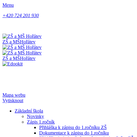
Menu
+420 724 201 930
ZŠ a MŠ
Hořátev
ZŠ a MŠ
Hořátev
Mapa webu
Vytisknout
Základní škola
Novinky
Zápis 1.ročník
Přihláška k zápisu do 1.ročníku ZŠ
Dokumentace k zápisu do 1.ročníku