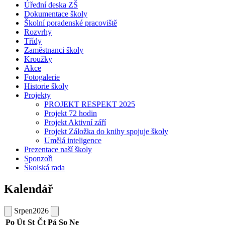
Úřední deska ZŠ
Dokumentace školy
Školní poradenské pracoviště
Rozvrhy
Třídy
Zaměstnanci školy
Kroužky
Akce
Fotogalerie
Historie školy
Projekty
PROJEKT RESPEKT 2025
Projekt 72 hodin
Projekt Aktivní září
Projekt Záložka do knihy spojuje školy
Umělá inteligence
Prezentace naší školy
Sponzoři
Školská rada
Kalendář
Srpen
2026
Po
Út
St
Čt
Pá
So
Ne