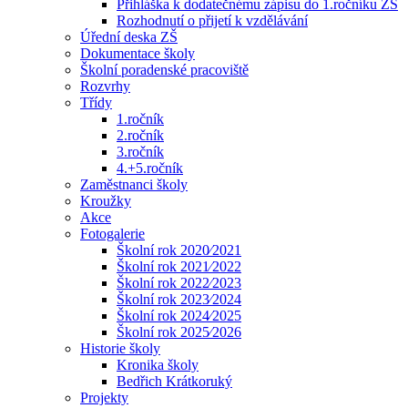
Přihláška k dodatečnému zápisu do 1.ročníku ZŠ
Rozhodnutí o přijetí k vzdělávání
Úřední deska ZŠ
Dokumentace školy
Školní poradenské pracoviště
Rozvrhy
Třídy
1.ročník
2.ročník
3.ročník
4.+5.ročník
Zaměstnanci školy
Kroužky
Akce
Fotogalerie
Školní rok 2020⁄2021
Školní rok 2021⁄2022
Školní rok 2022⁄2023
Školní rok 2023⁄2024
Školní rok 2024⁄2025
Školní rok 2025⁄2026
Historie školy
Kronika školy
Bedřich Krátkoruký
Projekty