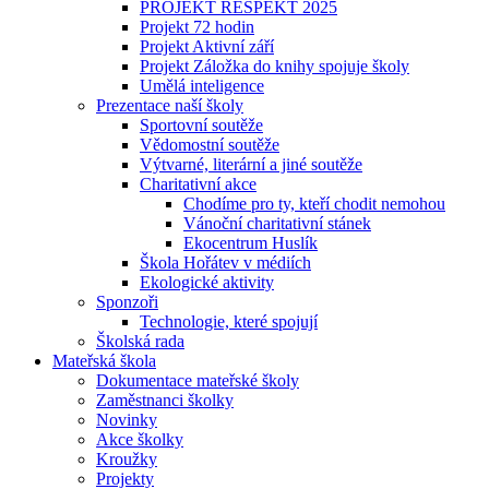
PROJEKT RESPEKT 2025
Projekt 72 hodin
Projekt Aktivní září
Projekt Záložka do knihy spojuje školy
Umělá inteligence
Prezentace naší školy
Sportovní soutěže
Vědomostní soutěže
Výtvarné, literární a jiné soutěže
Charitativní akce
Chodíme pro ty, kteří chodit nemohou
Vánoční charitativní stánek
Ekocentrum Huslík
Škola Hořátev v médiích
Ekologické aktivity
Sponzoři
Technologie, které spojují
Školská rada
Mateřská škola
Dokumentace mateřské školy
Zaměstnanci školky
Novinky
Akce školky
Kroužky
Projekty