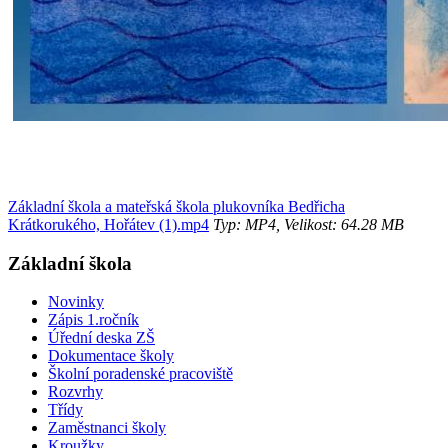
Základní škola a mateřská škola plukovníka Bedřicha
Krátkorukého, Hořátev (1).mp4
Typ: MP4, Velikost: 64.28 MB
Základní škola
Novinky
Zápis 1.ročník
Úřední deska ZŠ
Dokumentace školy
Školní poradenské pracoviště
Rozvrhy
Třídy
Zaměstnanci školy
Kroužky