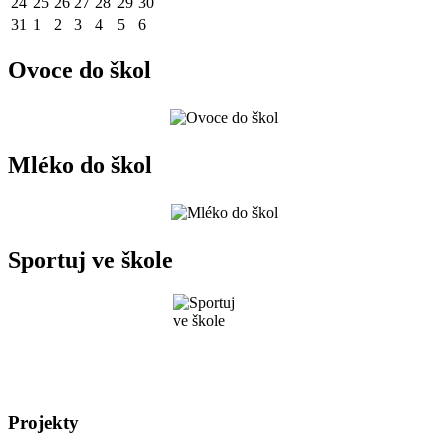
24
25
26
27
28
29
30
31
1
2
3
4
5
6
Ovoce do škol
Mléko do škol
Sportuj ve škole
Projekty