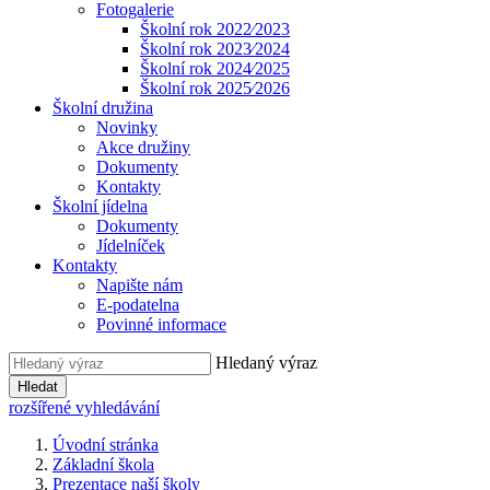
Fotogalerie
Školní rok 2022⁄2023
Školní rok 2023⁄2024
Školní rok 2024⁄2025
Školní rok 2025⁄2026
Školní družina
Novinky
Akce družiny
Dokumenty
Kontakty
Školní jídelna
Dokumenty
Jídelníček
Kontakty
Napište nám
E-podatelna
Povinné informace
Hledaný výraz
Hledat
rozšířené vyhledávání
Úvodní stránka
Základní škola
Prezentace naší školy