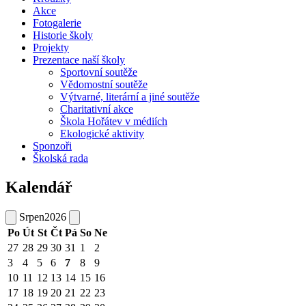
Akce
Fotogalerie
Historie školy
Projekty
Prezentace naší školy
Sportovní soutěže
Vědomostní soutěže
Výtvarné, literární a jiné soutěže
Charitativní akce
Škola Hořátev v médiích
Ekologické aktivity
Sponzoři
Školská rada
Kalendář
Srpen
2026
Po
Út
St
Čt
Pá
So
Ne
27
28
29
30
31
1
2
3
4
5
6
7
8
9
10
11
12
13
14
15
16
17
18
19
20
21
22
23