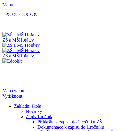
Menu
+420 724 201 930
ZŠ a MŠ
Hořátev
ZŠ a MŠ
Hořátev
Mapa webu
Vytisknout
Základní škola
Novinky
Zápis 1.ročník
Přihláška k zápisu do 1.ročníku ZŠ
Dokumentace k zápisu do 1.ročníku