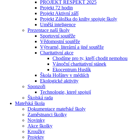
PROJEKT RESPEKT 2025
Projekt 72 hodin
Projekt Aktivní září
Projekt Záložka do knihy spojuje školy
Umělá inteligence
Prezentace naší školy
Sportovní soutěže
Vědomostní soutěže
Výtvarné, literární a jiné soutěže
Charitativní akce
Chodíme pro ty, kteří chodit nemohou
Vánoční charitativní stánek
Ekocentrum Huslík
Škola Hořátev v médiích
Ekologické aktivity
Sponzoři
Technologie, které spojují
Školská rada
Mateřská škola
Dokumentace mateřské školy
Zaměstnanci školky
Novinky
Akce školky
Kroužky
Projekty