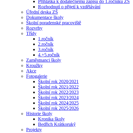
Přihláška k dodatečnému zápisu do 1.ročníku ZŠ
Rozhodnutí o přijetí k vzdělávání
Úřední deska ZŠ
Dokumentace školy
Školní poradenské pracoviště
Rozvrhy
Třídy
1.ročník
2.ročník
3.ročník
4.+5.ročník
Zaměstnanci školy
Kroužky
Akce
Fotogalerie
Školní rok 2020⁄2021
Školní rok 2021⁄2022
Školní rok 2022⁄2023
Školní rok 2023⁄2024
Školní rok 2024⁄2025
Školní rok 2025⁄2026
Historie školy
Kronika školy
Bedřich Krátkoruký
Projekty