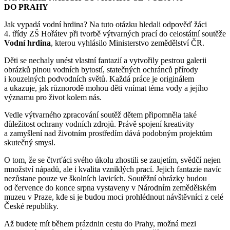
DO PRAHY
Jak vypadá vodní hrdina? Na tuto otázku hledali odpověď žáci
4. třídy ZŠ Hořátev při tvorbě výtvarných prací do celostátní soutěže
Vodní hrdina
, kterou vyhlásilo Ministerstvo zemědělství ČR.
Děti se nechaly unést vlastní fantazií a vytvořily pestrou galerii
obrázků plnou vodních bytostí, statečných ochránců přírody
i kouzelných podvodních světů. Každá práce je originálem
a ukazuje, jak různorodě mohou děti vnímat téma vody a jejího
významu pro život kolem nás.
Vedle výtvarného zpracování soutěž dětem připomněla také
důležitost ochrany vodních zdrojů. Právě spojení kreativity
a zamyšlení nad životním prostředím dává podobným projektům
skutečný smysl.
O tom, že se čtvrťáci svého úkolu zhostili se zaujetím, svědčí nejen
množství nápadů, ale i kvalita vzniklých prací. Jejich fantazie navíc
nezůstane pouze ve školních lavicích. Soutěžní obrázky budou
od července do konce srpna vystaveny v Národním zemědělském
muzeu v Praze, kde si je budou moci prohlédnout návštěvníci z celé
České republiky.
Až budete mít během prázdnin cestu do Prahy, možná mezi