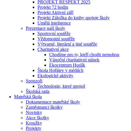
PROJEKT RESPEKT 2025
Projekt 72 hodin
Projekt Aktivní září
Projekt Záložka do knihy spojuje školy
Umělá inteligence
Prezentace naší školy
Sportovní soutěže
Vědomostní soutěže
Výtvarné, literární a jiné soutěže
Charitativní akce
Chodíme pro ty, kteří chodit nemohou
Vánoční charitativní stánek
Ekocentrum Huslík
Škola Hořátev v médiích
Ekologické aktivity
Sponzoři
Technologie, které spojují
Školská rada
Mateřská škola
Dokumentace mateřské školy
Zaměstnanci školky
Novinky
Akce školky
Kroužky
Projekty