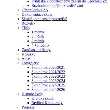
Přihláška k dodatečnému zápisu do 1.ročníku ZŠ
Rozhodnutí o přijetí k vzdělávání
Úřední deska ZŠ
Dokumentace školy
Školní poradenské pracoviště
Rozvrhy
Třídy
1.ročník
2.ročník
3.ročník
4.+5.ročník
Zaměstnanci školy
Kroužky
Akce
Fotogalerie
Školní rok 2020⁄2021
Školní rok 2021⁄2022
Školní rok 2022⁄2023
Školní rok 2023⁄2024
Školní rok 2024⁄2025
Školní rok 2025⁄2026
Historie školy
Kronika školy
Bedřich Krátkoruký
Projekty