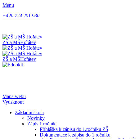
Menu
+420 724 201 930
ZŠ a MŠ
Hořátev
ZŠ a MŠ
Hořátev
Mapa webu
Vytisknout
Základní škola
Novinky
Zápis 1.ročník
Přihláška k zápisu do 1.ročníku ZŠ
Dokumentace k zápisu do 1.ročníku