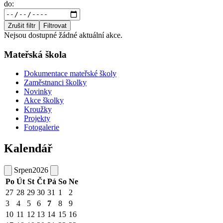
do:
Zrušit filtr
Filtrovat
Nejsou dostupné žádné aktuální akce.
Mateřská škola
Dokumentace mateřské školy
Zaměstnanci školky
Novinky
Akce školky
Kroužky
Projekty
Fotogalerie
Kalendář
Srpen
2026
Po
Út
St
Čt
Pá
So
Ne
27
28
29
30
31
1
2
3
4
5
6
7
8
9
10
11
12
13
14
15
16