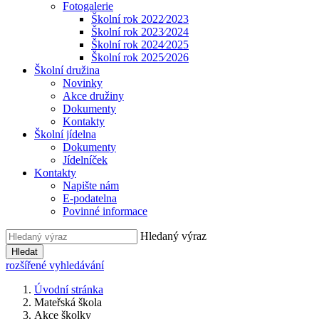
Fotogalerie
Školní rok 2022⁄2023
Školní rok 2023⁄2024
Školní rok 2024⁄2025
Školní rok 2025⁄2026
Školní družina
Novinky
Akce družiny
Dokumenty
Kontakty
Školní jídelna
Dokumenty
Jídelníček
Kontakty
Napište nám
E-podatelna
Povinné informace
Hledaný výraz
Hledat
rozšířené vyhledávání
Úvodní stránka
Mateřská škola
Akce školky