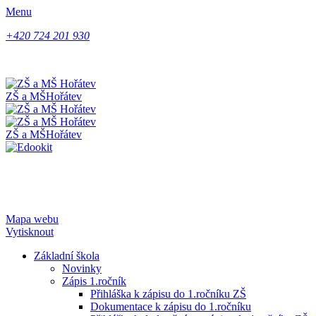
Menu
+420 724 201 930
ZŠ a MŠ
Hořátev
ZŠ a MŠ
Hořátev
Mapa webu
Vytisknout
Základní škola
Novinky
Zápis 1.ročník
Přihláška k zápisu do 1.ročníku ZŠ
Dokumentace k zápisu do 1.ročníku