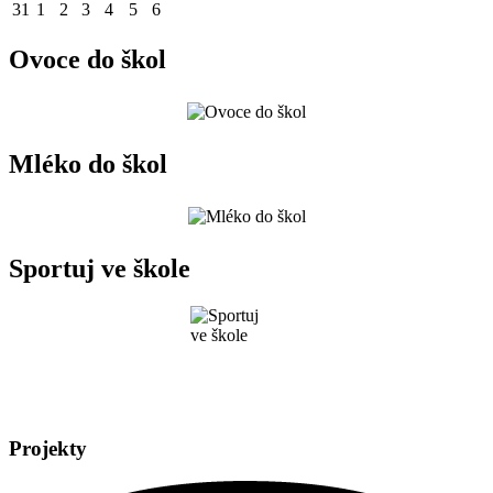
31
1
2
3
4
5
6
Ovoce do škol
Mléko do škol
Sportuj ve škole
Projekty