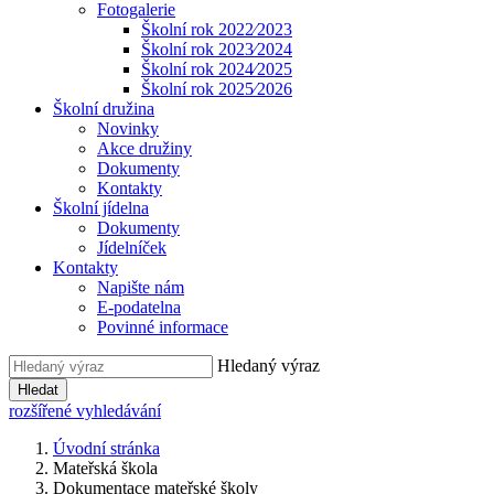
Fotogalerie
Školní rok 2022⁄2023
Školní rok 2023⁄2024
Školní rok 2024⁄2025
Školní rok 2025⁄2026
Školní družina
Novinky
Akce družiny
Dokumenty
Kontakty
Školní jídelna
Dokumenty
Jídelníček
Kontakty
Napište nám
E-podatelna
Povinné informace
Hledaný výraz
Hledat
rozšířené vyhledávání
Úvodní stránka
Mateřská škola
Dokumentace mateřské školy