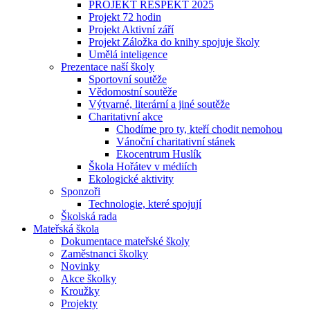
PROJEKT RESPEKT 2025
Projekt 72 hodin
Projekt Aktivní září
Projekt Záložka do knihy spojuje školy
Umělá inteligence
Prezentace naší školy
Sportovní soutěže
Vědomostní soutěže
Výtvarné, literární a jiné soutěže
Charitativní akce
Chodíme pro ty, kteří chodit nemohou
Vánoční charitativní stánek
Ekocentrum Huslík
Škola Hořátev v médiích
Ekologické aktivity
Sponzoři
Technologie, které spojují
Školská rada
Mateřská škola
Dokumentace mateřské školy
Zaměstnanci školky
Novinky
Akce školky
Kroužky
Projekty