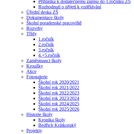
Přihláška k dodatečnému zápisu do 1.ročníku ZŠ
Rozhodnutí o přijetí k vzdělávání
Úřední deska ZŠ
Dokumentace školy
Školní poradenské pracoviště
Rozvrhy
Třídy
1.ročník
2.ročník
3.ročník
4.+5.ročník
Zaměstnanci školy
Kroužky
Akce
Fotogalerie
Školní rok 2020⁄2021
Školní rok 2021⁄2022
Školní rok 2022⁄2023
Školní rok 2023⁄2024
Školní rok 2024⁄2025
Školní rok 2025⁄2026
Historie školy
Kronika školy
Bedřich Krátkoruký
Projekty