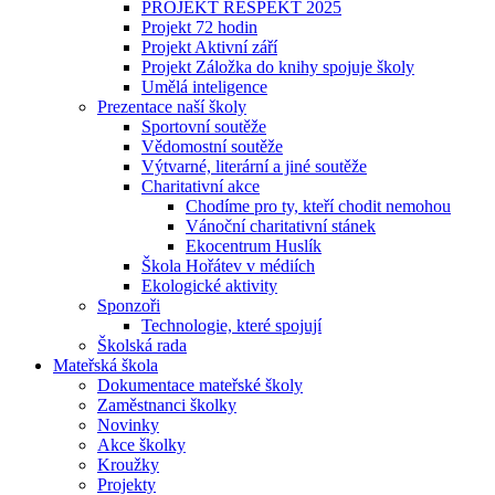
PROJEKT RESPEKT 2025
Projekt 72 hodin
Projekt Aktivní září
Projekt Záložka do knihy spojuje školy
Umělá inteligence
Prezentace naší školy
Sportovní soutěže
Vědomostní soutěže
Výtvarné, literární a jiné soutěže
Charitativní akce
Chodíme pro ty, kteří chodit nemohou
Vánoční charitativní stánek
Ekocentrum Huslík
Škola Hořátev v médiích
Ekologické aktivity
Sponzoři
Technologie, které spojují
Školská rada
Mateřská škola
Dokumentace mateřské školy
Zaměstnanci školky
Novinky
Akce školky
Kroužky
Projekty