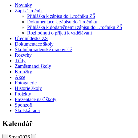
Novinky
Zápis 1.ročník
Přihláška k zápisu do 1.ročníku ZŠ
Dokumentace k zápisu do 1.ročníku
Přihláška k dodatečnému zápisu do 1.ročníku ZŠ
Rozhodnutí o přijetí k vzdělávání
Úřední deska ZŠ
Dokumentace školy
Školní poradenské pracoviště
Rozvrhy
Třídy
Zaměstnanci školy
Kroužky
Akce
Fotogalerie
Historie školy
Projekty
Prezentace naší školy
Sponzoři
Školská rada
Kalendář
Srpen
2026