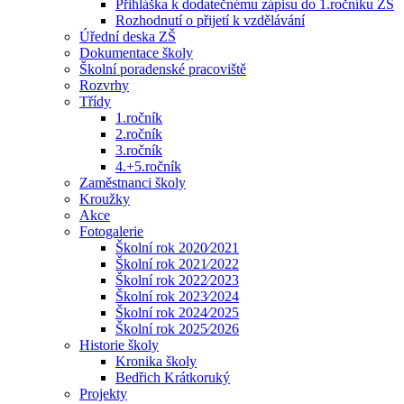
Přihláška k dodatečnému zápisu do 1.ročníku ZŠ
Rozhodnutí o přijetí k vzdělávání
Úřední deska ZŠ
Dokumentace školy
Školní poradenské pracoviště
Rozvrhy
Třídy
1.ročník
2.ročník
3.ročník
4.+5.ročník
Zaměstnanci školy
Kroužky
Akce
Fotogalerie
Školní rok 2020⁄2021
Školní rok 2021⁄2022
Školní rok 2022⁄2023
Školní rok 2023⁄2024
Školní rok 2024⁄2025
Školní rok 2025⁄2026
Historie školy
Kronika školy
Bedřich Krátkoruký
Projekty