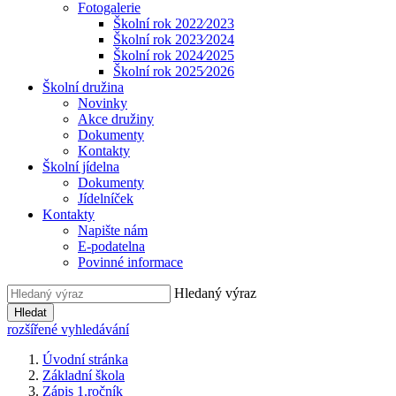
Fotogalerie
Školní rok 2022⁄2023
Školní rok 2023⁄2024
Školní rok 2024⁄2025
Školní rok 2025⁄2026
Školní družina
Novinky
Akce družiny
Dokumenty
Kontakty
Školní jídelna
Dokumenty
Jídelníček
Kontakty
Napište nám
E-podatelna
Povinné informace
Hledaný výraz
Hledat
rozšířené vyhledávání
Úvodní stránka
Základní škola
Zápis 1.ročník