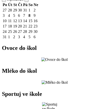
Po
Út
St
Čt
Pá
So
Ne
27
28
29
30
31
1
2
3
4
5
6
7
8
9
10
11
12
13
14
15
16
17
18
19
20
21
22
23
24
25
26
27
28
29
30
31
1
2
3
4
5
6
Ovoce do škol
Mléko do škol
Sportuj ve škole