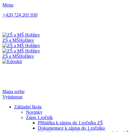
Menu
+420 724 201 930
ZŠ a MŠ
Hořátev
ZŠ a MŠ
Hořátev
Mapa webu
Vytisknout
Základní škola
Novinky
Zápis 1.ročník
Přihláška k zápisu do 1.ročníku ZŠ
Dokumentace k zápisu do 1.ročníku