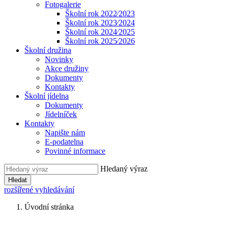
Fotogalerie
Školní rok 2022⁄2023
Školní rok 2023⁄2024
Školní rok 2024⁄2025
Školní rok 2025⁄2026
Školní družina
Novinky
Akce družiny
Dokumenty
Kontakty
Školní jídelna
Dokumenty
Jídelníček
Kontakty
Napište nám
E-podatelna
Povinné informace
Hledaný výraz
Hledat
rozšířené vyhledávání
Úvodní stránka