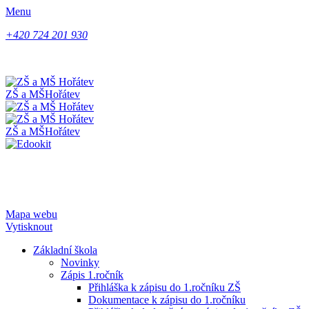
Menu
+420 724 201 930
ZŠ a MŠ
Hořátev
ZŠ a MŠ
Hořátev
Mapa webu
Vytisknout
Základní škola
Novinky
Zápis 1.ročník
Přihláška k zápisu do 1.ročníku ZŠ
Dokumentace k zápisu do 1.ročníku