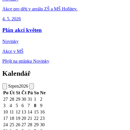
Akce pro děti v areálu ZŠ a MŠ Hořátev.
4. 5.
2026
Plán akcí květen
Novinky
Akce v MŠ
Přejít na stránku Novinky
Kalendář
Srpen
2026
Po
Út
St
Čt
Pá
So
Ne
27
28
29
30
31
1
2
3
4
5
6
7
8
9
10
11
12
13
14
15
16
17
18
19
20
21
22
23
24
25
26
27
28
29
30