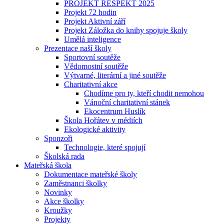
PROJEKT RESPEKT 2025
Projekt 72 hodin
Projekt Aktivní září
Projekt Záložka do knihy spojuje školy
Umělá inteligence
Prezentace naší školy
Sportovní soutěže
Vědomostní soutěže
Výtvarné, literární a jiné soutěže
Charitativní akce
Chodíme pro ty, kteří chodit nemohou
Vánoční charitativní stánek
Ekocentrum Huslík
Škola Hořátev v médiích
Ekologické aktivity
Sponzoři
Technologie, které spojují
Školská rada
Mateřská škola
Dokumentace mateřské školy
Zaměstnanci školky
Novinky
Akce školky
Kroužky
Projekty