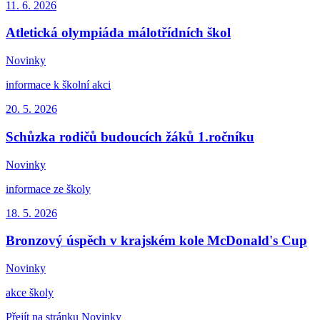
11. 6.
2026
Atletická olympiáda málotřídních škol
Novinky
informace k školní akci
20. 5.
2026
Schůzka rodičů budoucích žáků 1.ročníku
Novinky
informace ze školy
18. 5.
2026
Bronzový úspěch v krajském kole McDonald's Cup
Novinky
akce školy
Přejít na stránku Novinky