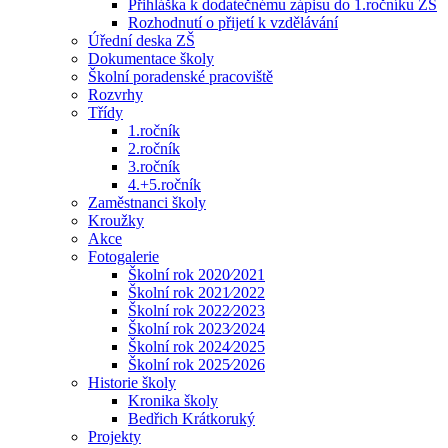
Přihláška k dodatečnému zápisu do 1.ročníku ZŠ
Rozhodnutí o přijetí k vzdělávání
Úřední deska ZŠ
Dokumentace školy
Školní poradenské pracoviště
Rozvrhy
Třídy
1.ročník
2.ročník
3.ročník
4.+5.ročník
Zaměstnanci školy
Kroužky
Akce
Fotogalerie
Školní rok 2020⁄2021
Školní rok 2021⁄2022
Školní rok 2022⁄2023
Školní rok 2023⁄2024
Školní rok 2024⁄2025
Školní rok 2025⁄2026
Historie školy
Kronika školy
Bedřich Krátkoruký
Projekty