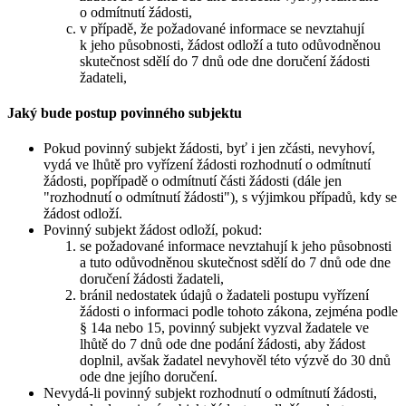
o odmítnutí žádosti,
v případě, že požadované informace se nevztahují
k jeho působnosti, žádost odloží a tuto odůvodněnou
skutečnost sdělí do 7 dnů ode dne doručení žádosti
žadateli,
Jaký bude postup povinného subjektu
Pokud povinný subjekt žádosti, byť i jen zčásti, nevyhoví,
vydá ve lhůtě pro vyřízení žádosti rozhodnutí o odmítnutí
žádosti, popřípadě o odmítnutí části žádosti (dále jen
"rozhodnutí o odmítnutí žádosti"), s výjimkou případů, kdy se
žádost odloží.
Povinný subjekt žádost odloží, pokud:
se požadované informace nevztahují k jeho působnosti
a tuto odůvodněnou skutečnost sdělí do 7 dnů ode dne
doručení žádosti žadateli,
bránil nedostatek údajů o žadateli postupu vyřízení
žádosti o informaci podle tohoto zákona, zejména podle
§ 14a nebo 15, povinný subjekt vyzval žadatele ve
lhůtě do 7 dnů ode dne podání žádosti, aby žádost
doplnil, avšak žadatel nevyhověl této výzvě do 30 dnů
ode dne jejího doručení.
Nevydá-li povinný subjekt rozhodnutí o odmítnutí žádosti,