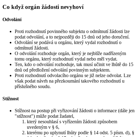
Co když orgán žádosti nevyhoví
Odvolání
Proti rozhodnutí povinného subjektu o odmítnutí žádosti lze
podat odvolání, a to nejpozději do 15 dnů od jeho doručení.
Odvolání se podává u orgánu, který vydal rozhodnutí o
odmítnutí žádosti.
O odvolání rozhoduje orgán, který je nejblíže nadřízeným
tomu orgánu, který rozhodnutí vydal nebo měl vydat.
Ten, kdo o odvolání rozhoduje, tak musí učinit ve lhůtě do 15
dnů od předložení odvolání povinným subjektem.
Proti rozhodnutí odvolacího orgánu se již nelze odvolat. Lze
však podat návrh na přezkoumání takového rozhodnutí u
příslušného soudu.
Stížnost
Stížnost na postup při vyřizování žádosti o informace (dále jen
"stížnost") může podat žadatel,
který nesouhlasí s vyřízením žádosti způsobem
uvedeným v § 6,
kterému po uplynutí lhůty podle § 14 odst. 5 písm. d), §