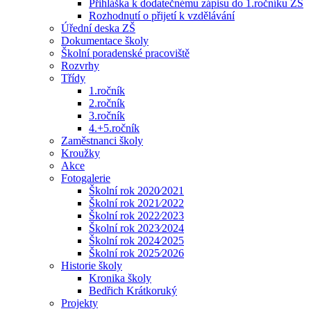
Přihláška k dodatečnému zápisu do 1.ročníku ZŠ
Rozhodnutí o přijetí k vzdělávání
Úřední deska ZŠ
Dokumentace školy
Školní poradenské pracoviště
Rozvrhy
Třídy
1.ročník
2.ročník
3.ročník
4.+5.ročník
Zaměstnanci školy
Kroužky
Akce
Fotogalerie
Školní rok 2020⁄2021
Školní rok 2021⁄2022
Školní rok 2022⁄2023
Školní rok 2023⁄2024
Školní rok 2024⁄2025
Školní rok 2025⁄2026
Historie školy
Kronika školy
Bedřich Krátkoruký
Projekty