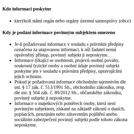
Kdo informaci poskytne
kterýkoli státní orgán nebo orgány územní samosprávy (obce)
Kdy je podání informace povinným subjektem omezeno
Je-li požadovaná informace v souladu s právními předpisy
označena za utajovanou informaci, k níž žadatel nemá
oprávněný přístup, povinný subjekt ji neposkytne.
Informace týkající se osobnosti, projevů osobní povahy,
soukromí fyzické osoby a osobní údaje povinný subjekt
poskytne jen v souladu s právními předpisy, upravujícími
jejich ochranu.
Pokud je požadovaná informace obchodním tajemstvím dle
ust. § 17 zák. č. 513/1991 Sb., obchodního zákoníku, resp.
dle ust. § 504 zák. č. 89/2012 Sb., občanského zákoníku,
povinný subjekt ji neposkytne.
Informace o majetkových poměrech osoby, která není
povinným subjektem, získané na základě zákonů o daních,
poplatcích, penzijním nebo zdravotním pojištění anebo
sociálním zabezpečení povinný subjekt podle tohoto zákona
neposkytne.