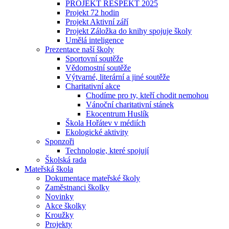
PROJEKT RESPEKT 2025
Projekt 72 hodin
Projekt Aktivní září
Projekt Záložka do knihy spojuje školy
Umělá inteligence
Prezentace naší školy
Sportovní soutěže
Vědomostní soutěže
Výtvarné, literární a jiné soutěže
Charitativní akce
Chodíme pro ty, kteří chodit nemohou
Vánoční charitativní stánek
Ekocentrum Huslík
Škola Hořátev v médiích
Ekologické aktivity
Sponzoři
Technologie, které spojují
Školská rada
Mateřská škola
Dokumentace mateřské školy
Zaměstnanci školky
Novinky
Akce školky
Kroužky
Projekty