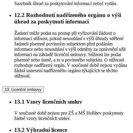
Sazebník úhrad za poskytování informací nebyl vydán.
12.2
Rozhodnutí nadřízeného orgánu o výši
úhrad za poskytnutí informací
Žadatel může podat na postup při vyřizování žádosti o
informaci stížnost, pokud nesouhlasí s výší úhrady sdělené
žadateli písemně povinným subjektem před podáním
informace nebo nesouhlasí s výší odměny za oprávnění užít
informaci na základě licenční smlouvy. Stížnost lze podat
písemně nebo ústně, a to u povinného subjektu. O stížnosti
rozhoduje nadřízený orgán. V současné době nejsou vydána
žádná usnesení nadřízeného orgánu týkajících se těchto
stížností.
13.
Licenční smlouvy
13.1
Vzory licenčních smluv
V současné době nejsou pro ZŠ a MŠ Hořátev poskytnuty
žádné vzory licenčních smluv.
13.2
Výhradní licence