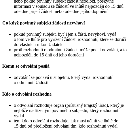
nebo pokud povinný subjekt žádost neodloží, poskytne
informaci v souladu se žádostí ve lhůtě nejpozději do 15 dnů
ode dne přijetí žádosti nebo ode dne jejího doplnění.
Co když povinný subjekt žádosti nevyhoví
pokud povinný subjekt, byť i jen z části, nevyhoví, vydá
o tom ve lhůtě pro vyřízení žádosti rozhodnutí, které se doručí
do vlastních rukou žadatele
proti rozhodnutí o odmítnutí žádosti může podat odvolání, a to
nejpozději do 15 dnů od jeho doručení
Komu se odvolání posílá
odvolání se podává u subjektu, který vydal rozhodnutí
o odmítnutí žádosti
Kdo o odvolání rozhodne
o odvolání rozhoduje orgán (příslušný krajský úřad), který je
nejblíže nadřízeným povinného subjektu, který rozhodnutí
vydal
ten, kdo o odvolání rozhoduje, tak musí učinit ve lhůtě do
15 dnů od předložení odvolání tím, kdo rozhodnutí vydal