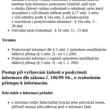
kterému byla informace poskytnuta částečně, aniž bylo
o zbytku žádosti vydáno rozhodnutí o odmítnutí, nebo který
nesouhlasí s výší úhrady sdělené podle § 17 odst. 3 nebo
s výší odměny podle § 14a odst. 2, požadovanými
v souvislosti s poskytováním informací - § 16a odst. 3 –
30 dnů
Odvolání proti rozhodnutí - § 16 odst. 1) - 15 dnů
Termíny
Poskytování informací dle § 5 odst. 1 způsobem umožňujícím
dálkový přístup (§ 5 odst. 2) - od 1.1.2001
Poskytování informací z registrů způsobem umožňujícím
dálkový přístup (§ 5 odst. 3) - od 1. 1. 2002
Postup při vyřizování žádostí o poskytnutí
informace dle zákona č. 106/99 Sb., o svobodném
přístupu k informacím.
Kdo může o informaci požádat
o informaci může žádat každá fyzická nebo právnická osoba,
přičemž nemusí zdůvodňovat proč o informaci žádá