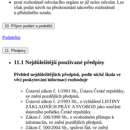
proti rozhodnutí odvolacího orgánu se již nelze odvolat. Lze
však podat návrh na přezkoumání takového rozhodnutí
u příslušného soudu.
10.
Příjem podání a podnětů
Podatelna
11.
Předpisy
11.1
Nejdůležitější používané předpisy
Přehled nejdůležitějších předpisů, podle nichž škola ve
věci poskytování informací rozhoduje
Ústavní zákon č. 1/1993 Sb., Ústava České republiky,
ve znění pozdějších předpisů.
Ústavní zákon č. 2/1993 Sb., o vyhlášení LISTINY
ZÁKLADNÍCH PRÁV A SVOBOD jako součásti
ústavního pořádku České republiky.
Zákon č. 106/1999 Sb., o svobodném přístupu k
informacím, ve znění pozdějších předpisů.
Zákon č. 500/2004 Sb., správní řád, ve znění