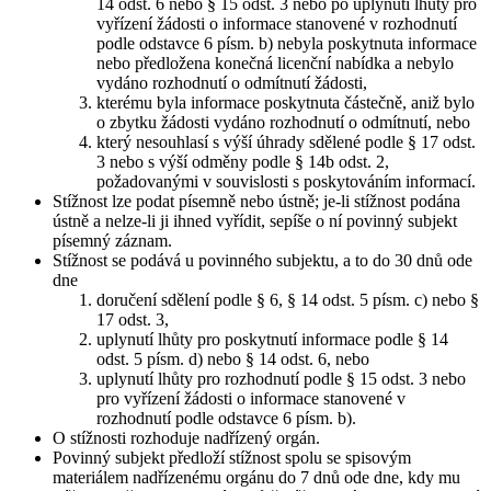
14 odst. 6 nebo § 15 odst. 3 nebo po uplynutí lhůty pro
vyřízení žádosti o informace stanovené v rozhodnutí
podle odstavce 6 písm. b) nebyla poskytnuta informace
nebo předložena konečná licenční nabídka a nebylo
vydáno rozhodnutí o odmítnutí žádosti,
kterému byla informace poskytnuta částečně, aniž bylo
o zbytku žádosti vydáno rozhodnutí o odmítnutí, nebo
který nesouhlasí s výší úhrady sdělené podle § 17 odst.
3 nebo s výší odměny podle § 14b odst. 2,
požadovanými v souvislosti s poskytováním informací.
Stížnost lze podat písemně nebo ústně; je-li stížnost podána
ústně a nelze-li ji ihned vyřídit, sepíše o ní povinný subjekt
písemný záznam.
Stížnost se podává u povinného subjektu, a to do 30 dnů ode
dne
doručení sdělení podle § 6, § 14 odst. 5 písm. c) nebo §
17 odst. 3,
uplynutí lhůty pro poskytnutí informace podle § 14
odst. 5 písm. d) nebo § 14 odst. 6, nebo
uplynutí lhůty pro rozhodnutí podle § 15 odst. 3 nebo
pro vyřízení žádosti o informace stanovené v
rozhodnutí podle odstavce 6 písm. b).
O stížnosti rozhoduje nadřízený orgán.
Povinný subjekt předloží stížnost spolu se spisovým
materiálem nadřízenému orgánu do 7 dnů ode dne, kdy mu