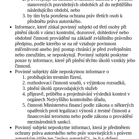
stanovených pravidelných obdobích až do nejbližšího
následujícího období, nebo
by tím byla porušena ochrana práv třetích osob k
předmětu práva autorského.
Informace, které získal povinný subjekt od třetí osoby při
plnění úkolů v rámci kontrolní, dozorové, dohledové nebo
obdobné činnosti prováděné na základě zvláštního právního
předpisu, podle kterého se na ně vztahuje povinnost
mlčenlivosti anebo jiný postup chránící je před zveřejněním
nebo zneužitím, se neposkytují. Povinný subjekt poskytne
pouze ty informace, které při plnění těchto úkolů vznikly jeho
činností.
Povinné subjekty dále neposkytnou informace o
probíhajícím trestním řízení,
rozhodovací činnosti soudů, s výjimkou rozsudků,
plnění úkolů zpravodajských služeb
přípravě, průběhu a projednávání výsledků kontrol v
orgánech Nejvyššího kontrolního úřadu,
činnosti Ministerstva financí podle zákona o některých
opatřeních proti legalizaci výnosů z trestné činnosti a
financování terorismu nebo podle zákona o provádění
mezinárodních sankcí.
Povinný subjekt neposkytne informaci, která je předmětem
ochrany práva autorského nebo práv souvisejících s právem
autorským (dále jen "právo autorské") , je-li v držení