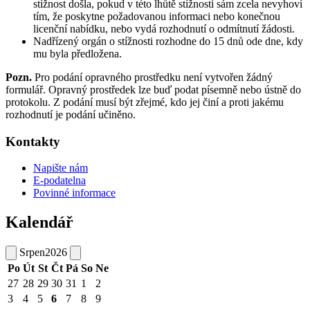
stížnost došla, pokud v této lhůtě stížnosti sám zcela nevyhoví
tím, že poskytne požadovanou informaci nebo konečnou
licenční nabídku, nebo vydá rozhodnutí o odmítnutí žádosti.
Nadřízený orgán o stížnosti rozhodne do 15 dnů ode dne, kdy
mu byla předložena.
Pozn.
Pro podání opravného prostředku není vytvořen žádný
formulář. Opravný prostředek lze buď podat písemně nebo ústně do
protokolu. Z podání musí být zřejmé, kdo jej činí a proti jakému
rozhodnutí je podání učiněno.
Kontakty
Napište nám
E-podatelna
Povinné informace
Kalendář
Srpen
2026
Po
Út
St
Čt
Pá
So
Ne
27
28
29
30
31
1
2
3
4
5
6
7
8
9