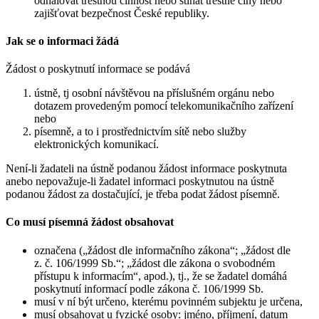
odhalovat trestnou činnost nebo stíhat trestné činy nebo
zajišťovat bezpečnost České republiky.
Jak se o informaci žádá
Žádost o poskytnutí informace se podává
ústně, tj osobní návštěvou na příslušném orgánu nebo
dotazem provedeným pomocí telekomunikačního zařízení
nebo
písemně, a to i prostřednictvím sítě nebo služby
elektronických komunikací.
Není-li žadateli na ústně podanou žádost informace poskytnuta
anebo nepovažuje-li žadatel informaci poskytnutou na ústně
podanou žádost za dostačující, je třeba podat žádost písemně.
Co musí písemná žádost obsahovat
označena („žádost dle informačního zákona“; „žádost dle
z. č. 106/1999 Sb.“; „žádost dle zákona o svobodném
přístupu k informacím“, apod.), tj., že se žadatel domáhá
poskytnutí informací podle zákona č. 106/1999 Sb.
musí v ní být určeno, kterému povinném subjektu je určena,
musí obsahovat u fyzické osoby: jméno, příjmení, datum