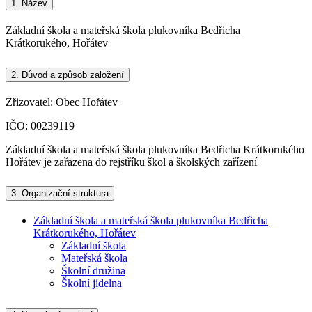
1.
Název
Základní škola a mateřská škola plukovníka Bedřicha
Krátkorukého, Hořátev
2.
Důvod a způsob založení
Zřizovatel: Obec Hořátev
IČO: 00239119
Základní škola a mateřská škola plukovníka Bedřicha Krátkorukého
Hořátev je zařazena do rejstříku škol a školských zařízení
3.
Organizační struktura
Základní škola a mateřská škola plukovníka Bedřicha
Krátkorukého, Hořátev
Základní škola
Mateřská škola
Školní družina
Školní jídelna