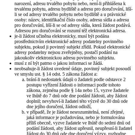
narození, adresu trvalého pobytu nebo, není-li přihlášena k
trvalému pobytu, adresu bydliště a adresu pro doručování, liší-
li se od adresy trvalého pobytu nebo bydliště a u právnické
osoby: název, identifikační číslo osoby, adresu sídla a adresu
pro doručování, liší-li se od adresy sídla, která žádost podává.
Adresou pro doručování se rozumí též elektronická adresa.
je-li žádost učiněna elektronicky, musí být podána
prostřednictvím elektronické adresy podatelny povinného
subjektu, pokud ji povinný subjekt zřídil. Pokud elektronické
adresy podatelny nejsou zveřejněny, postačí podání na
jakoukoliv elektronickou adresu povinného subjektu.
musí z ní být patrno o jakou informaci se žádá.
neobsahuje-li žádost uvedené údaje, povinný subjekt posoudí
ve smyslu ust. § 14 odst. 5 zákona žádost a:
brání-li nedostatek údajů o žadateli podle odstavce 2
postupu vyřízení žádosti o informaci podle tohoto
zákona, zejména podle § 14a nebo 15, vyzve žadatele
ve lhůtě do 7 dnů ode dne podání žádosti, aby žádost
doplnil; nevyhoví-li žadatel této výzvě do 30 dnů ode
dne jejího doručení, žádost odloží,
v případě, že je žádost nesrozumitelná, není zřejmé,
jaká informace je požadována, nebo je formulována
příliš obecně, vyzve žadatele ve lhůtě do sedmi dnů od
podání žádosti, aby žádost upřesnil, neupřesní-li žadatel
žádost do 30 dnů ode dne doručení výzvy, rozhodne