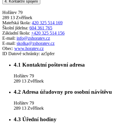
4.
Kontaktní spojení
Hořátev 79
289 13 Zvěřínek
Mateřská škola:
420 325 514 169
Školní jídelna:
604 361 765
Základní škola:
+420 325 514 156
E-mail:
info@zshoratev.cz
E-mail:
skolka@zshoratev.cz
Obec:
www.horatev.cz
ID Datové schránky:
az5pfer
4.1
Kontaktní poštovní adresa
Hořátev 79
289 13 Zvěřínek
4.2
Adresa úřadovny pro osobní návštěvu
Hořátev 79
289 13 Zvěřínek
4.3
Úřední hodiny