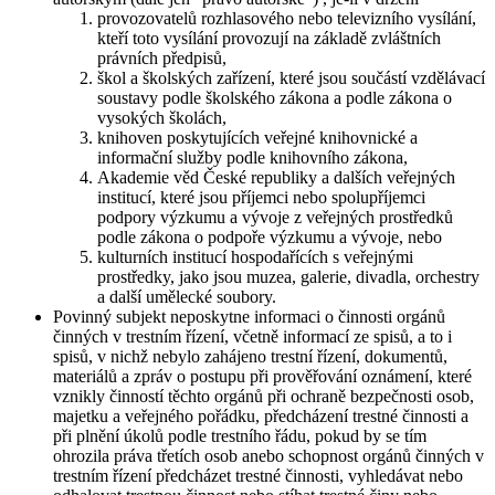
provozovatelů rozhlasového nebo televizního vysílání,
kteří toto vysílání provozují na základě zvláštních
právních předpisů,
škol a školských zařízení, které jsou součástí vzdělávací
soustavy podle školského zákona a podle zákona o
vysokých školách,
knihoven poskytujících veřejné knihovnické a
informační služby podle knihovního zákona,
Akademie věd České republiky a dalších veřejných
institucí, které jsou příjemci nebo spolupříjemci
podpory výzkumu a vývoje z veřejných prostředků
podle zákona o podpoře výzkumu a vývoje, nebo
kulturních institucí hospodařících s veřejnými
prostředky, jako jsou muzea, galerie, divadla, orchestry
a další umělecké soubory.
Povinný subjekt neposkytne informaci o činnosti orgánů
činných v trestním řízení, včetně informací ze spisů, a to i
spisů, v nichž nebylo zahájeno trestní řízení, dokumentů,
materiálů a zpráv o postupu při prověřování oznámení, které
vznikly činností těchto orgánů při ochraně bezpečnosti osob,
majetku a veřejného pořádku, předcházení trestné činnosti a
při plnění úkolů podle trestního řádu, pokud by se tím
ohrozila práva třetích osob anebo schopnost orgánů činných v
trestním řízení předcházet trestné činnosti, vyhledávat nebo