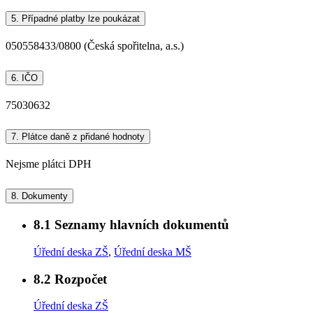
5.
Případné platby lze poukázat
050558433/0800 (Česká spořitelna, a.s.)
6.
IČO
75030632
7.
Plátce daně z přidané hodnoty
Nejsme plátci DPH
8.
Dokumenty
8.1
Seznamy hlavních dokumentů
Úřední deska ZŠ
,
Úřední deska MŠ
8.2
Rozpočet
Úřední deska ZŠ