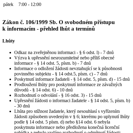
pátek
7:00 - 12:00
Zákon č. 106/1999 Sb. O svobodném přístupu
k informacím - přehled lhůt a termínů
Lhůty
Odkaz na zveřejněnou informaci - § 6 odst. l) - 7 dnů
Výzva k upřesnění nesrozumitelné nebo příliš obecné
informace - § 14 odst. 5, písm. b) - 7 dnů
Informace o odložení žádosti nevztahující se k působnosti
povinného subjektu - § 14 odst.5, písm. c) - 7 dnů
Poskytnutí informace žadateli - § 14 odst. 5, písm. d) - 15 dnů
Prodloužení lhůty pro poskytnutí informace ze závažných
důvodů - § 14 odst. 6) - 10 dnů
Rozhodnutí o odvolání - § 16 odst. 3) - 15 dnů
Upřesnění žádosti o informaci žadatele - § 14 odst. 5, písm. b)
- 30 dnů
Lhůta pro stížnost žadatele, který nesouhlasí s vyřízením
žádosti způsobem uvedeným v § 6; kterému po uplynutí lhůty
podle § 14 odst. 5 písm. d) nebo §14 odst. 6 nebyla
poskytnuta informace nebo předložena konečná licenční
nabídka a nebylo vydáno rozhodnutí o odmítnutí žádosti;