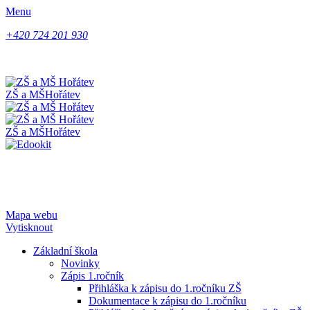
Menu
+420 724 201 930
ZŠ a MŠ
Hořátev
ZŠ a MŠ
Hořátev
Mapa webu
Vytisknout
Základní škola
Novinky
Zápis 1.ročník
Přihláška k zápisu do 1.ročníku ZŠ
Dokumentace k zápisu do 1.ročníku