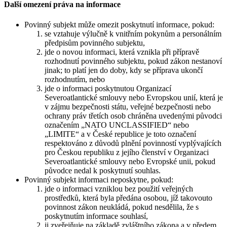
Další omezení práva na informace
Povinný subjekt může omezit poskytnutí informace, pokud:
se vztahuje výlučně k vnitřním pokynům a personálním
předpisům povinného subjektu,
jde o novou informaci, která vznikla při přípravě
rozhodnutí povinného subjektu, pokud zákon nestanoví
jinak; to platí jen do doby, kdy se příprava ukončí
rozhodnutím, nebo
jde o informaci poskytnutou Organizací
Severoatlantické smlouvy nebo Evropskou unií, která je
v zájmu bezpečnosti státu, veřejné bezpečnosti nebo
ochrany práv třetích osob chráněna uvedenými původci
označením „NATO UNCLASSIFIED“ nebo
„LIMITE“ a v České republice je toto označení
respektováno z důvodů plnění povinností vyplývajících
pro Českou republiku z jejího členství v Organizaci
Severoatlantické smlouvy nebo Evropské unii, pokud
původce nedal k poskytnutí souhlas.
Povinný subjekt informaci neposkytne, pokud:
jde o informaci vzniklou bez použití veřejných
prostředků, která byla předána osobou, jíž takovouto
povinnost zákon neukládá, pokud nesdělila, že s
poskytnutím informace souhlasí,
ji zveřejňuje na základě zvláštního zákona a v předem