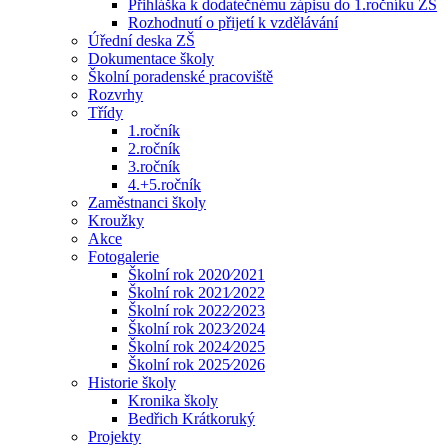
Přihláška k dodatečnému zápisu do 1.ročníku ZŠ
Rozhodnutí o přijetí k vzdělávání
Úřední deska ZŠ
Dokumentace školy
Školní poradenské pracoviště
Rozvrhy
Třídy
1.ročník
2.ročník
3.ročník
4.+5.ročník
Zaměstnanci školy
Kroužky
Akce
Fotogalerie
Školní rok 2020⁄2021
Školní rok 2021⁄2022
Školní rok 2022⁄2023
Školní rok 2023⁄2024
Školní rok 2024⁄2025
Školní rok 2025⁄2026
Historie školy
Kronika školy
Bedřich Krátkoruký
Projekty