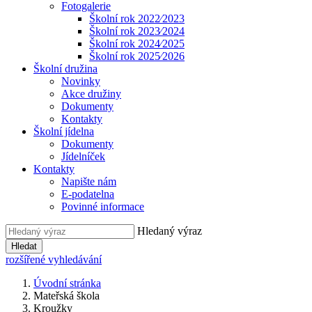
Fotogalerie
Školní rok 2022⁄2023
Školní rok 2023⁄2024
Školní rok 2024⁄2025
Školní rok 2025⁄2026
Školní družina
Novinky
Akce družiny
Dokumenty
Kontakty
Školní jídelna
Dokumenty
Jídelníček
Kontakty
Napište nám
E-podatelna
Povinné informace
Hledaný výraz
Hledat
rozšířené vyhledávání
Úvodní stránka
Mateřská škola
Kroužky