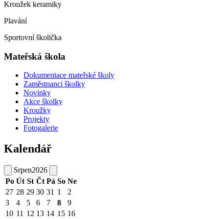
Kroužek keramiky
Plavání
Sportovní školička
Mateřská škola
Dokumentace mateřské školy
Zaměstnanci školky
Novinky
Akce školky
Kroužky
Projekty
Fotogalerie
Kalendář
Srpen
2026
Po
Út
St
Čt
Pá
So
Ne
27
28
29
30
31
1
2
3
4
5
6
7
8
9
10
11
12
13
14
15
16