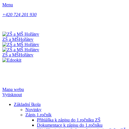
Menu
+420 724 201 930
ZŠ a MŠ
Hořátev
ZŠ a MŠ
Hořátev
Mapa webu
Vytisknout
Základní škola
Novinky
Zápis 1.ročník
Přihláška k zápisu do 1.ročníku ZŠ
Dokumentace k zápisu do 1.ročníku