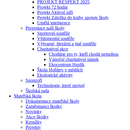
PROJEKT RESPEKT 2025
Projekt 72 hodin
Projekt Aktivní září
Projekt Záložka do knihy spojuje školy
Umělá inteligence
Prezentace naší školy
Sportovní soutěže
Vědomostní soutěže
Výtvarné, literární a jiné soutěže
Charitativní akce
Chodíme pro ty, kteří chodit nemohou
Vánoční charitativní stánek
Ekocentrum Huslík
Škola Hořátev v médiích
Ekologické aktivity
Sponzoři
Technologie, které spojují
Školská rada
Mateřská škola
Dokumentace mateřské školy
Zaměstnanci školky
Novinky
Akce školky
Kroužky
Projekty