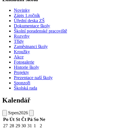
Novinky
Zápis 1.ročník
Úřední deska ZŠ
Dokumentace školy
Školní poradenské pracoviště
Rozvrhy
Třídy
Zaměstnanci školy
Kroužky
Akce
Fotogalerie
Historie školy
Projekty
Prezentace naší školy
Sponzoři
Školská rada
Kalendář
Srpen
2026
Po
Út
St
Čt
Pá
So
Ne
27
28
29
30
31
1
2