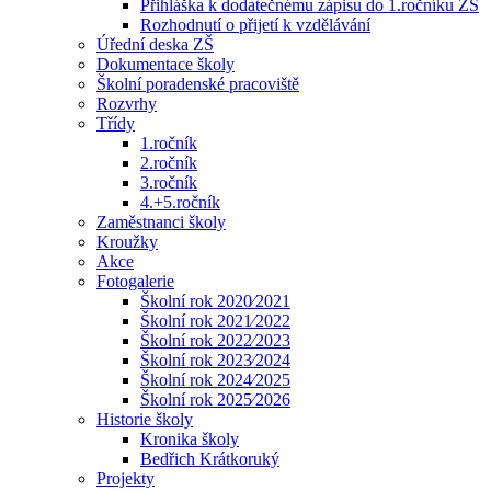
Přihláška k dodatečnému zápisu do 1.ročníku ZŠ
Rozhodnutí o přijetí k vzdělávání
Úřední deska ZŠ
Dokumentace školy
Školní poradenské pracoviště
Rozvrhy
Třídy
1.ročník
2.ročník
3.ročník
4.+5.ročník
Zaměstnanci školy
Kroužky
Akce
Fotogalerie
Školní rok 2020⁄2021
Školní rok 2021⁄2022
Školní rok 2022⁄2023
Školní rok 2023⁄2024
Školní rok 2024⁄2025
Školní rok 2025⁄2026
Historie školy
Kronika školy
Bedřich Krátkoruký
Projekty