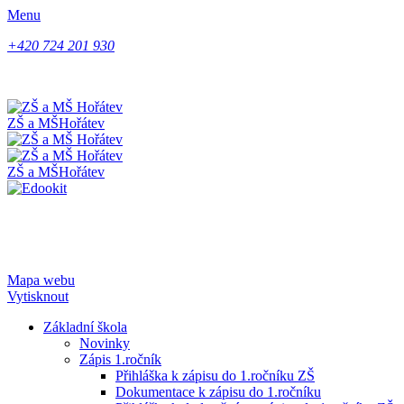
Menu
+420 724 201 930
ZŠ a MŠ
Hořátev
ZŠ a MŠ
Hořátev
Mapa webu
Vytisknout
Základní škola
Novinky
Zápis 1.ročník
Přihláška k zápisu do 1.ročníku ZŠ
Dokumentace k zápisu do 1.ročníku