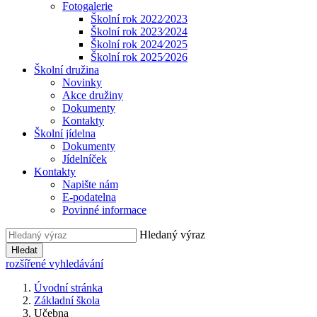
Fotogalerie
Školní rok 2022⁄2023
Školní rok 2023⁄2024
Školní rok 2024⁄2025
Školní rok 2025⁄2026
Školní družina
Novinky
Akce družiny
Dokumenty
Kontakty
Školní jídelna
Dokumenty
Jídelníček
Kontakty
Napište nám
E-podatelna
Povinné informace
Hledaný výraz
Hledat
rozšířené vyhledávání
Úvodní stránka
Základní škola
Učebna