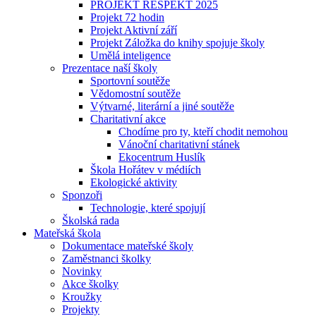
PROJEKT RESPEKT 2025
Projekt 72 hodin
Projekt Aktivní září
Projekt Záložka do knihy spojuje školy
Umělá inteligence
Prezentace naší školy
Sportovní soutěže
Vědomostní soutěže
Výtvarné, literární a jiné soutěže
Charitativní akce
Chodíme pro ty, kteří chodit nemohou
Vánoční charitativní stánek
Ekocentrum Huslík
Škola Hořátev v médiích
Ekologické aktivity
Sponzoři
Technologie, které spojují
Školská rada
Mateřská škola
Dokumentace mateřské školy
Zaměstnanci školky
Novinky
Akce školky
Kroužky
Projekty