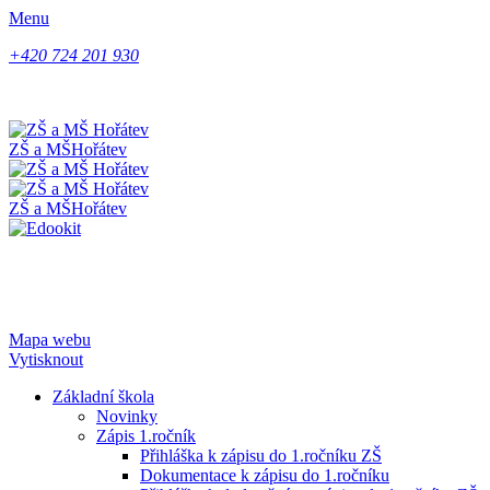
Menu
+420 724 201 930
ZŠ a MŠ
Hořátev
ZŠ a MŠ
Hořátev
Mapa webu
Vytisknout
Základní škola
Novinky
Zápis 1.ročník
Přihláška k zápisu do 1.ročníku ZŠ
Dokumentace k zápisu do 1.ročníku