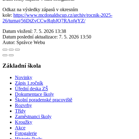
Odkaz na výsledky zápasů v okresním
kole:
https://www.mcdonaldscup.cz/archiv/rocnik-2025-
26/turnaj/56DtZvCCwRqbJQ7RAofgYZ/
Datum vložení:
7. 5. 2026 13:38
Datum poslední aktualizace:
7. 5. 2026 13:50
Autor:
Správce Webu
Základní škola
Novinky
Zápis 1.ročník
Úřední deska ZŠ
Dokumentace školy
Školní poradenské pracoviště
Rozvrhy
Třídy
Zaměstnanci školy
Kroužky
Akce
Fotogalerie
Historie školy