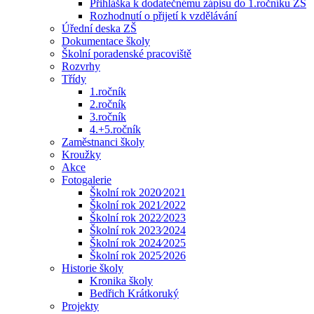
Přihláška k dodatečnému zápisu do 1.ročníku ZŠ
Rozhodnutí o přijetí k vzdělávání
Úřední deska ZŠ
Dokumentace školy
Školní poradenské pracoviště
Rozvrhy
Třídy
1.ročník
2.ročník
3.ročník
4.+5.ročník
Zaměstnanci školy
Kroužky
Akce
Fotogalerie
Školní rok 2020⁄2021
Školní rok 2021⁄2022
Školní rok 2022⁄2023
Školní rok 2023⁄2024
Školní rok 2024⁄2025
Školní rok 2025⁄2026
Historie školy
Kronika školy
Bedřich Krátkoruký
Projekty