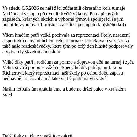
Ve středu 6.5.2026 se naši žáci zúčastnili okresního kola turnaje
McDonald's Cup a předvedli skvělé výkony. Po napínavých
zápasech, krásných akcích a výborné týmové spolupráci se jim
podařilo vybojovat 1. místo a zajistit si postup do krajského kola.
Všem hráčům patří velká pochvala za reprezentaci školy, nasazení
a sportovní chování během celého turnaje. Poděkování si zaslouží
také naše roztleskávačky, které tým po celý den hlasitě podporovaly
a vytvářely skvělou atmosféru.
Velké díky patří i rodičům za pomoc s dopravou dětí na turnaj i zpět.
Velmi si vaší podpory vážíme. Speciální dík patří panu Jakubu
Richterovi, který reprezentaci naší školy po celou dobu zápasu
neúnavně koučoval a má také velký podíl na vítězství.
Našim fotbalistům gratulujeme a budeme držet palce v krajském
kole!
Další fotky najdete v naší fotogalerii.