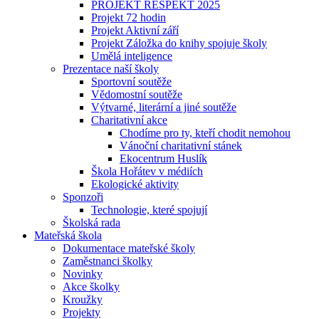
PROJEKT RESPEKT 2025
Projekt 72 hodin
Projekt Aktivní září
Projekt Záložka do knihy spojuje školy
Umělá inteligence
Prezentace naší školy
Sportovní soutěže
Vědomostní soutěže
Výtvarné, literární a jiné soutěže
Charitativní akce
Chodíme pro ty, kteří chodit nemohou
Vánoční charitativní stánek
Ekocentrum Huslík
Škola Hořátev v médiích
Ekologické aktivity
Sponzoři
Technologie, které spojují
Školská rada
Mateřská škola
Dokumentace mateřské školy
Zaměstnanci školky
Novinky
Akce školky
Kroužky
Projekty