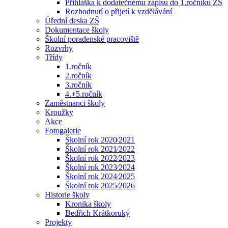
Přihláška k dodatečnému zápisu do 1.ročníku ZŠ
Rozhodnutí o přijetí k vzdělávání
Úřední deska ZŠ
Dokumentace školy
Školní poradenské pracoviště
Rozvrhy
Třídy
1.ročník
2.ročník
3.ročník
4.+5.ročník
Zaměstnanci školy
Kroužky
Akce
Fotogalerie
Školní rok 2020⁄2021
Školní rok 2021⁄2022
Školní rok 2022⁄2023
Školní rok 2023⁄2024
Školní rok 2024⁄2025
Školní rok 2025⁄2026
Historie školy
Kronika školy
Bedřich Krátkoruký
Projekty