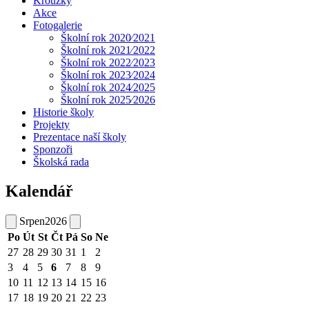
Kroužky
Akce
Fotogalerie
Školní rok 2020⁄2021
Školní rok 2021⁄2022
Školní rok 2022⁄2023
Školní rok 2023⁄2024
Školní rok 2024⁄2025
Školní rok 2025⁄2026
Historie školy
Projekty
Prezentace naší školy
Sponzoři
Školská rada
Kalendář
Srpen
2026
Po
Út
St
Čt
Pá
So
Ne
27
28
29
30
31
1
2
3
4
5
6
7
8
9
10
11
12
13
14
15
16
17
18
19
20
21
22
23