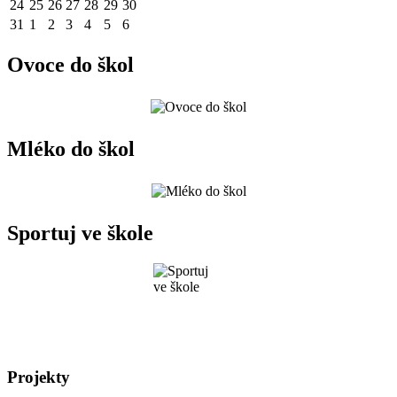
24
25
26
27
28
29
30
31
1
2
3
4
5
6
Ovoce do škol
Mléko do škol
Sportuj ve škole
Projekty