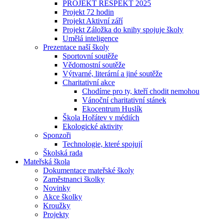
PROJEKT RESPEKT 2025
Projekt 72 hodin
Projekt Aktivní září
Projekt Záložka do knihy spojuje školy
Umělá inteligence
Prezentace naší školy
Sportovní soutěže
Vědomostní soutěže
Výtvarné, literární a jiné soutěže
Charitativní akce
Chodíme pro ty, kteří chodit nemohou
Vánoční charitativní stánek
Ekocentrum Huslík
Škola Hořátev v médiích
Ekologické aktivity
Sponzoři
Technologie, které spojují
Školská rada
Mateřská škola
Dokumentace mateřské školy
Zaměstnanci školky
Novinky
Akce školky
Kroužky
Projekty