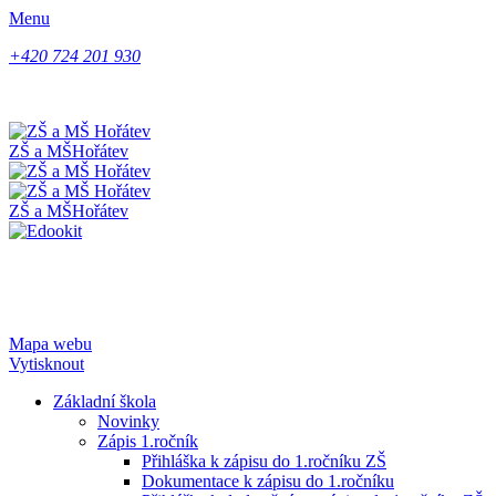
Menu
+420 724 201 930
ZŠ a MŠ
Hořátev
ZŠ a MŠ
Hořátev
Mapa webu
Vytisknout
Základní škola
Novinky
Zápis 1.ročník
Přihláška k zápisu do 1.ročníku ZŠ
Dokumentace k zápisu do 1.ročníku