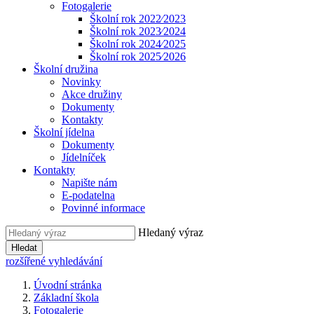
Fotogalerie
Školní rok 2022⁄2023
Školní rok 2023⁄2024
Školní rok 2024⁄2025
Školní rok 2025⁄2026
Školní družina
Novinky
Akce družiny
Dokumenty
Kontakty
Školní jídelna
Dokumenty
Jídelníček
Kontakty
Napište nám
E-podatelna
Povinné informace
Hledaný výraz
Hledat
rozšířené vyhledávání
Úvodní stránka
Základní škola
Fotogalerie