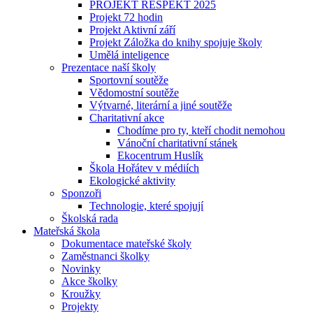
PROJEKT RESPEKT 2025
Projekt 72 hodin
Projekt Aktivní září
Projekt Záložka do knihy spojuje školy
Umělá inteligence
Prezentace naší školy
Sportovní soutěže
Vědomostní soutěže
Výtvarné, literární a jiné soutěže
Charitativní akce
Chodíme pro ty, kteří chodit nemohou
Vánoční charitativní stánek
Ekocentrum Huslík
Škola Hořátev v médiích
Ekologické aktivity
Sponzoři
Technologie, které spojují
Školská rada
Mateřská škola
Dokumentace mateřské školy
Zaměstnanci školky
Novinky
Akce školky
Kroužky
Projekty