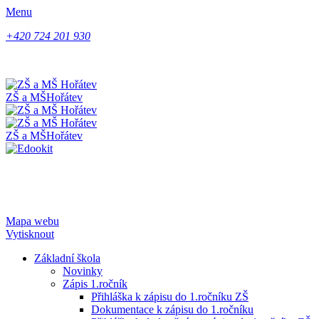
Menu
+420 724 201 930
ZŠ a MŠ
Hořátev
ZŠ a MŠ
Hořátev
Mapa webu
Vytisknout
Základní škola
Novinky
Zápis 1.ročník
Přihláška k zápisu do 1.ročníku ZŠ
Dokumentace k zápisu do 1.ročníku