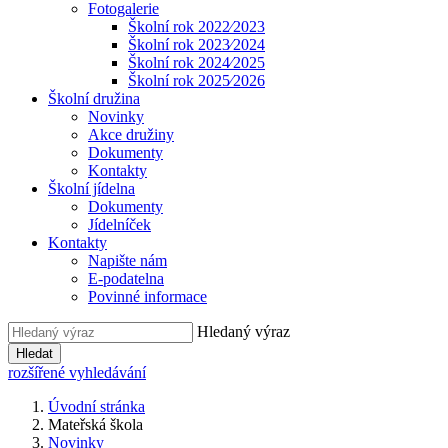
Fotogalerie
Školní rok 2022⁄2023
Školní rok 2023⁄2024
Školní rok 2024⁄2025
Školní rok 2025⁄2026
Školní družina
Novinky
Akce družiny
Dokumenty
Kontakty
Školní jídelna
Dokumenty
Jídelníček
Kontakty
Napište nám
E-podatelna
Povinné informace
Hledaný výraz
Hledat
rozšířené vyhledávání
Úvodní stránka
Mateřská škola
Novinky