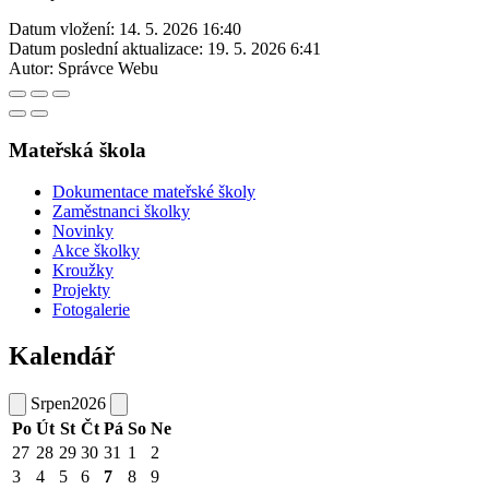
Datum vložení:
14. 5. 2026 16:40
Datum poslední aktualizace:
19. 5. 2026 6:41
Autor:
Správce Webu
Mateřská škola
Dokumentace mateřské školy
Zaměstnanci školky
Novinky
Akce školky
Kroužky
Projekty
Fotogalerie
Kalendář
Srpen
2026
Po
Út
St
Čt
Pá
So
Ne
27
28
29
30
31
1
2
3
4
5
6
7
8
9