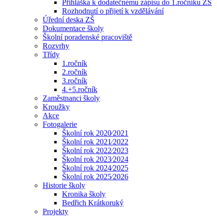
Přihláška k dodatečnému zápisu do 1.ročníku ZŠ
Rozhodnutí o přijetí k vzdělávání
Úřední deska ZŠ
Dokumentace školy
Školní poradenské pracoviště
Rozvrhy
Třídy
1.ročník
2.ročník
3.ročník
4.+5.ročník
Zaměstnanci školy
Kroužky
Akce
Fotogalerie
Školní rok 2020⁄2021
Školní rok 2021⁄2022
Školní rok 2022⁄2023
Školní rok 2023⁄2024
Školní rok 2024⁄2025
Školní rok 2025⁄2026
Historie školy
Kronika školy
Bedřich Krátkoruký
Projekty