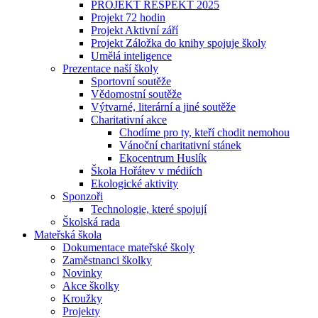
PROJEKT RESPEKT 2025
Projekt 72 hodin
Projekt Aktivní září
Projekt Záložka do knihy spojuje školy
Umělá inteligence
Prezentace naší školy
Sportovní soutěže
Vědomostní soutěže
Výtvarné, literární a jiné soutěže
Charitativní akce
Chodíme pro ty, kteří chodit nemohou
Vánoční charitativní stánek
Ekocentrum Huslík
Škola Hořátev v médiích
Ekologické aktivity
Sponzoři
Technologie, které spojují
Školská rada
Mateřská škola
Dokumentace mateřské školy
Zaměstnanci školky
Novinky
Akce školky
Kroužky
Projekty