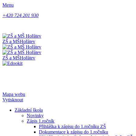
Menu
+420 724 201 930
ZŠ a MŠ
Hořátev
ZŠ a MŠ
Hořátev
Mapa webu
Vytisknout
Základní škola
Novinky
Zápis 1.ročník
Přihláška k zápisu do 1.ročníku ZŠ
Dokumentace k zápisu do 1.ročníku