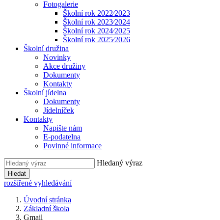
Fotogalerie
Školní rok 2022⁄2023
Školní rok 2023⁄2024
Školní rok 2024⁄2025
Školní rok 2025⁄2026
Školní družina
Novinky
Akce družiny
Dokumenty
Kontakty
Školní jídelna
Dokumenty
Jídelníček
Kontakty
Napište nám
E-podatelna
Povinné informace
Hledaný výraz
Hledat
rozšířené vyhledávání
Úvodní stránka
Základní škola
Gmail