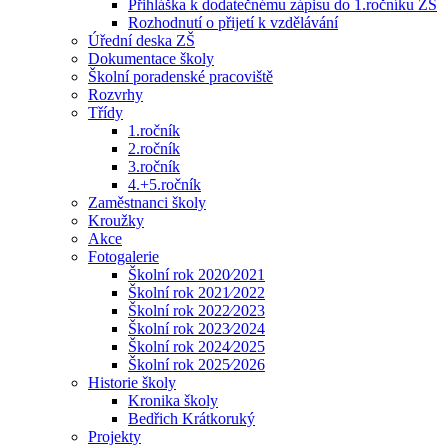
Přihláška k dodatečnému zápisu do 1.ročníku ZŠ
Rozhodnutí o přijetí k vzdělávání
Úřední deska ZŠ
Dokumentace školy
Školní poradenské pracoviště
Rozvrhy
Třídy
1.ročník
2.ročník
3.ročník
4.+5.ročník
Zaměstnanci školy
Kroužky
Akce
Fotogalerie
Školní rok 2020⁄2021
Školní rok 2021⁄2022
Školní rok 2022⁄2023
Školní rok 2023⁄2024
Školní rok 2024⁄2025
Školní rok 2025⁄2026
Historie školy
Kronika školy
Bedřich Krátkoruký
Projekty