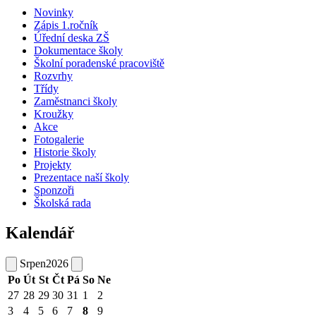
Novinky
Zápis 1.ročník
Úřední deska ZŠ
Dokumentace školy
Školní poradenské pracoviště
Rozvrhy
Třídy
Zaměstnanci školy
Kroužky
Akce
Fotogalerie
Historie školy
Projekty
Prezentace naší školy
Sponzoři
Školská rada
Kalendář
Srpen
2026
Po
Út
St
Čt
Pá
So
Ne
27
28
29
30
31
1
2
3
4
5
6
7
8
9