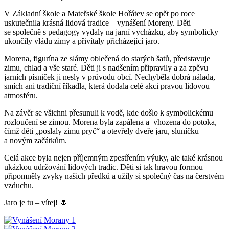
V Základní škole a Mateřské škole Hořátev se opět po roce
uskutečnila krásná lidová tradice – vynášení Moreny. Děti
se společně s pedagogy vydaly na jarní vycházku, aby symbolicky
ukončily vládu zimy a přivítaly přicházející jaro.
Morena, figurína ze slámy oblečená do starých šatů, představuje
zimu, chlad a vše staré. Děti ji s nadšením připravily a za zpěvu
jarních písniček ji nesly v průvodu obcí. Nechyběla dobrá nálada,
smích ani tradiční říkadla, která dodala celé akci pravou lidovou
atmosféru.
Na závěr se všichni přesunuli k vodě, kde došlo k symbolickému
rozloučení se zimou. Morena byla zapálena a vhozena do potoka,
čímž děti „poslaly zimu pryč“ a otevřely dveře jaru, sluníčku
a novým začátkům.
Celá akce byla nejen příjemným zpestřením výuky, ale také krásnou
ukázkou udržování lidových tradic. Děti si tak hravou formou
připomněly zvyky našich předků a užily si společný čas na čerstvém
vzduchu.
Jaro je tu – vítej! 🌷