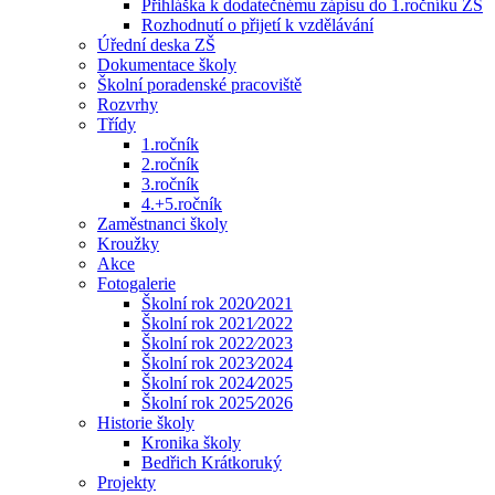
Přihláška k dodatečnému zápisu do 1.ročníku ZŠ
Rozhodnutí o přijetí k vzdělávání
Úřední deska ZŠ
Dokumentace školy
Školní poradenské pracoviště
Rozvrhy
Třídy
1.ročník
2.ročník
3.ročník
4.+5.ročník
Zaměstnanci školy
Kroužky
Akce
Fotogalerie
Školní rok 2020⁄2021
Školní rok 2021⁄2022
Školní rok 2022⁄2023
Školní rok 2023⁄2024
Školní rok 2024⁄2025
Školní rok 2025⁄2026
Historie školy
Kronika školy
Bedřich Krátkoruký
Projekty