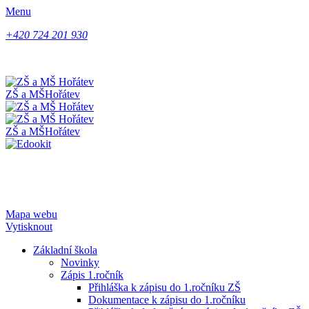
Menu
+420 724 201 930
ZŠ a MŠ
Hořátev
ZŠ a MŠ
Hořátev
Mapa webu
Vytisknout
Základní škola
Novinky
Zápis 1.ročník
Přihláška k zápisu do 1.ročníku ZŠ
Dokumentace k zápisu do 1.ročníku