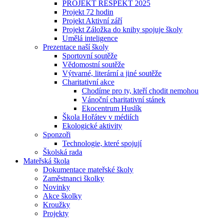
PROJEKT RESPEKT 2025
Projekt 72 hodin
Projekt Aktivní září
Projekt Záložka do knihy spojuje školy
Umělá inteligence
Prezentace naší školy
Sportovní soutěže
Vědomostní soutěže
Výtvarné, literární a jiné soutěže
Charitativní akce
Chodíme pro ty, kteří chodit nemohou
Vánoční charitativní stánek
Ekocentrum Huslík
Škola Hořátev v médiích
Ekologické aktivity
Sponzoři
Technologie, které spojují
Školská rada
Mateřská škola
Dokumentace mateřské školy
Zaměstnanci školky
Novinky
Akce školky
Kroužky
Projekty