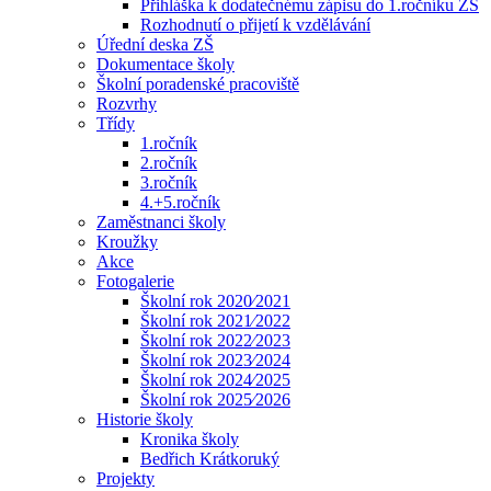
Přihláška k dodatečnému zápisu do 1.ročníku ZŠ
Rozhodnutí o přijetí k vzdělávání
Úřední deska ZŠ
Dokumentace školy
Školní poradenské pracoviště
Rozvrhy
Třídy
1.ročník
2.ročník
3.ročník
4.+5.ročník
Zaměstnanci školy
Kroužky
Akce
Fotogalerie
Školní rok 2020⁄2021
Školní rok 2021⁄2022
Školní rok 2022⁄2023
Školní rok 2023⁄2024
Školní rok 2024⁄2025
Školní rok 2025⁄2026
Historie školy
Kronika školy
Bedřich Krátkoruký
Projekty