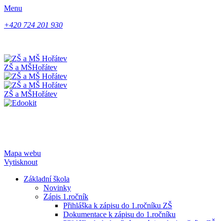
Menu
+420 724 201 930
ZŠ a MŠ
Hořátev
ZŠ a MŠ
Hořátev
Mapa webu
Vytisknout
Základní škola
Novinky
Zápis 1.ročník
Přihláška k zápisu do 1.ročníku ZŠ
Dokumentace k zápisu do 1.ročníku