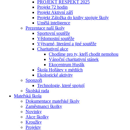
PROJEKT RESPEKT 2025
Projekt 72 hodin
Projekt Aktivní září
Projekt Záložka do knihy spojuje školy
Umělá inteligence
Prezentace naší školy
Sportovní soutěže
Vědomostní soutěže
Výtvarné, literární a jiné soutěže
Charitativní akce
Chodíme pro ty, kteří chodit nemohou
Vánoční charitativní stánek
Ekocentrum Huslík
Škola Hořátev v médiích
Ekologické aktivity
Sponzoři
Technologie, které spojují
Školská rada
Mateřská škola
Dokumentace mateřské školy
Zaměstnanci školky
Novinky
Akce školky
Kroužky
Projekty