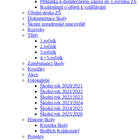
Přihláška k dodatečnému zápisu do 1.ročníku ZŠ
Rozhodnutí o přijetí k vzdělávání
Úřední deska ZŠ
Dokumentace školy
Školní poradenské pracoviště
Rozvrhy
Třídy
1.ročník
2.ročník
3.ročník
4.+5.ročník
Zaměstnanci školy
Kroužky
Akce
Fotogalerie
Školní rok 2020⁄2021
Školní rok 2021⁄2022
Školní rok 2022⁄2023
Školní rok 2023⁄2024
Školní rok 2024⁄2025
Školní rok 2025⁄2026
Historie školy
Kronika školy
Bedřich Krátkoruký
Projekty