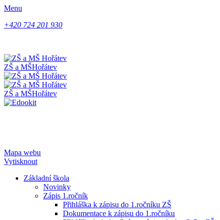
Menu
+420 724 201 930
ZŠ a MŠ
Hořátev
ZŠ a MŠ
Hořátev
Mapa webu
Vytisknout
Základní škola
Novinky
Zápis 1.ročník
Přihláška k zápisu do 1.ročníku ZŠ
Dokumentace k zápisu do 1.ročníku