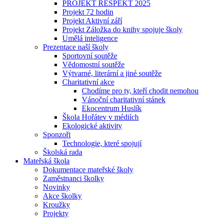
PROJEKT RESPEKT 2025
Projekt 72 hodin
Projekt Aktivní září
Projekt Záložka do knihy spojuje školy
Umělá inteligence
Prezentace naší školy
Sportovní soutěže
Vědomostní soutěže
Výtvarné, literární a jiné soutěže
Charitativní akce
Chodíme pro ty, kteří chodit nemohou
Vánoční charitativní stánek
Ekocentrum Huslík
Škola Hořátev v médiích
Ekologické aktivity
Sponzoři
Technologie, které spojují
Školská rada
Mateřská škola
Dokumentace mateřské školy
Zaměstnanci školky
Novinky
Akce školky
Kroužky
Projekty