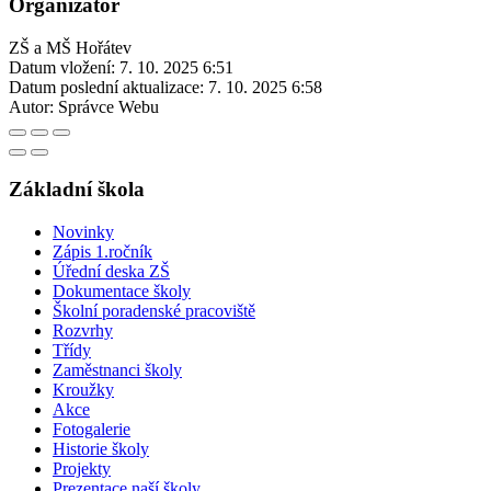
Organizátor
ZŠ a MŠ Hořátev
Datum vložení:
7. 10. 2025 6:51
Datum poslední aktualizace:
7. 10. 2025 6:58
Autor:
Správce Webu
Základní škola
Novinky
Zápis 1.ročník
Úřední deska ZŠ
Dokumentace školy
Školní poradenské pracoviště
Rozvrhy
Třídy
Zaměstnanci školy
Kroužky
Akce
Fotogalerie
Historie školy
Projekty
Prezentace naší školy