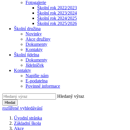
Fotogalerie
Školní rok 2022⁄2023
Školní rok 2023⁄2024
Školní rok 2024⁄2025
Školní rok 2025⁄2026
Školní družina
Novinky
Akce družiny
Dokumenty
Kontakty
Školní jídelna
Dokumenty
Jídelníček
Kontakty
Napište nám
E-podatelna
Povinné informace
Hledaný výraz
Hledat
rozšířené vyhledávání
Úvodní stránka
Základní škola
Akce