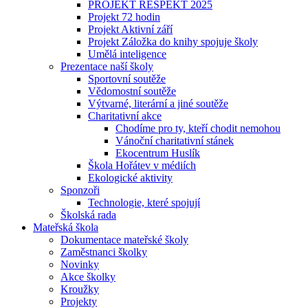
PROJEKT RESPEKT 2025
Projekt 72 hodin
Projekt Aktivní září
Projekt Záložka do knihy spojuje školy
Umělá inteligence
Prezentace naší školy
Sportovní soutěže
Vědomostní soutěže
Výtvarné, literární a jiné soutěže
Charitativní akce
Chodíme pro ty, kteří chodit nemohou
Vánoční charitativní stánek
Ekocentrum Huslík
Škola Hořátev v médiích
Ekologické aktivity
Sponzoři
Technologie, které spojují
Školská rada
Mateřská škola
Dokumentace mateřské školy
Zaměstnanci školky
Novinky
Akce školky
Kroužky
Projekty