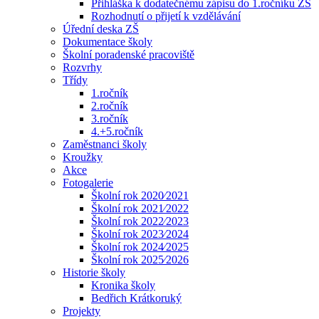
Přihláška k dodatečnému zápisu do 1.ročníku ZŠ
Rozhodnutí o přijetí k vzdělávání
Úřední deska ZŠ
Dokumentace školy
Školní poradenské pracoviště
Rozvrhy
Třídy
1.ročník
2.ročník
3.ročník
4.+5.ročník
Zaměstnanci školy
Kroužky
Akce
Fotogalerie
Školní rok 2020⁄2021
Školní rok 2021⁄2022
Školní rok 2022⁄2023
Školní rok 2023⁄2024
Školní rok 2024⁄2025
Školní rok 2025⁄2026
Historie školy
Kronika školy
Bedřich Krátkoruký
Projekty