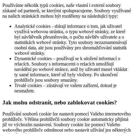
Používáme několik typů cookies, naše vlastní i externí soubory
získané od partnerů, se kterými spolupracujeme. Soubory využívané
na našich stránkách mohou být rozděleny na následující typy:
Analytické cookies - sbírají informace o tom, jak uživatel
využívá webovou stránku, o typu webové stránky, ze které
byl návštěvník přesměrován, o počtu návštěv uživatele a o
statistikách webové stránky. Tyto soubory nezaznamenávají
osobní data, ale jsou používány pro shromažďování statistik
webové stránky.
Dynamické cookies – používají se k uložení informací o
relacích. Soubory s informacemi o relacích umožňují
navádění po webové stránce, aniž by uživatel musel vkládat
ty samé informace, které už byly vloženy. Po ukončení
prohlížeče jsou soubory smazány.
Trvalé cookies – zůstávají ve vašem zařízení, dokud je
nesmažete.
Jak mohu odstranit, nebo zablokovat cookies?
Používání souborů cookie lze nastavit pomocí Vašeho internetového
prohlížeče. Většina prohlížečů soubory cookie automaticky přijímá
již ve výchozím nastavení. Soubory cookie lze pomocí Vašeho
webového prohlížeče odmítnout nebo nastavit užívání jen některých