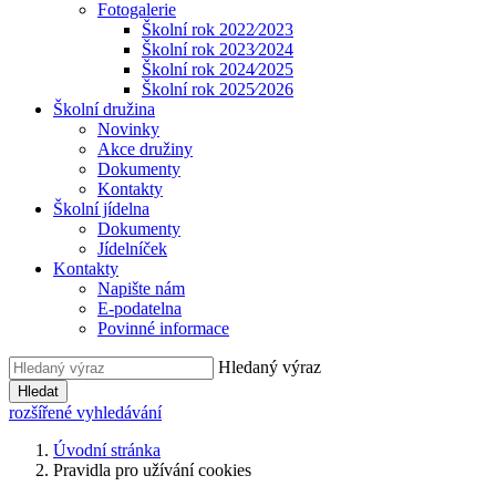
Fotogalerie
Školní rok 2022⁄2023
Školní rok 2023⁄2024
Školní rok 2024⁄2025
Školní rok 2025⁄2026
Školní družina
Novinky
Akce družiny
Dokumenty
Kontakty
Školní jídelna
Dokumenty
Jídelníček
Kontakty
Napište nám
E-podatelna
Povinné informace
Hledaný výraz
Hledat
rozšířené vyhledávání
Úvodní stránka
Pravidla pro užívání cookies