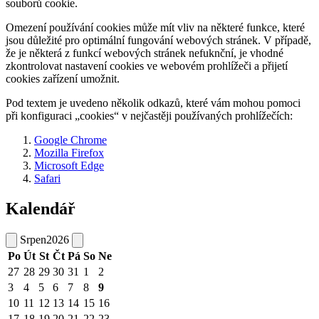
souborů cookie.
Omezení používání cookies může mít vliv na některé funkce, které
jsou důležité pro optimální fungování webových stránek. V případě,
že je některá z funkcí webových stránek nefuknční, je vhodné
zkontrolovat nastavení cookies ve webovém prohlížeči a přijetí
cookies zařízení umožnit.
Pod textem je uvedeno několik odkazů, které vám mohou pomoci
při konfiguraci „cookies“ v nejčastěji používaných prohlížečích:
Google Chrome
Mozilla Firefox
Microsoft Edge
Safari
Kalendář
Srpen
2026
Po
Út
St
Čt
Pá
So
Ne
27
28
29
30
31
1
2
3
4
5
6
7
8
9
10
11
12
13
14
15
16
17
18
19
20
21
22
23