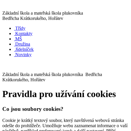
Základní škola a mateřská škola plukovníka
Bedřicha Krátkorukého, Hořátev
Třídy
Kontakty
MŠ
Družina
Jídelníček
Novinky
Základní škola a mateřská škola plukovníka Bedřicha
Krátkorukého, Hořátev
Pravidla pro užívání cookies
Co jsou soubory cookies?
Cookie je krátký textový soubor, který navštívená webová stránka
odešle do prohlížeče. Umožňuje webu zaznamenat informace o vaší
návštěvě, například preferovaný jazyk a další nastavení. Příští