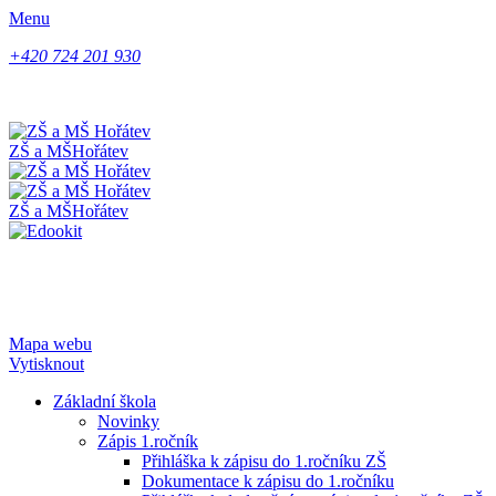
Menu
+420 724 201 930
ZŠ a MŠ
Hořátev
ZŠ a MŠ
Hořátev
Mapa webu
Vytisknout
Základní škola
Novinky
Zápis 1.ročník
Přihláška k zápisu do 1.ročníku ZŠ
Dokumentace k zápisu do 1.ročníku