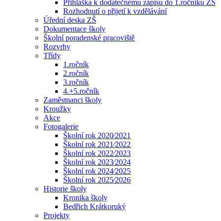
Přihláška k dodatečnému zápisu do 1.ročníku ZŠ
Rozhodnutí o přijetí k vzdělávání
Úřední deska ZŠ
Dokumentace školy
Školní poradenské pracoviště
Rozvrhy
Třídy
1.ročník
2.ročník
3.ročník
4.+5.ročník
Zaměstnanci školy
Kroužky
Akce
Fotogalerie
Školní rok 2020⁄2021
Školní rok 2021⁄2022
Školní rok 2022⁄2023
Školní rok 2023⁄2024
Školní rok 2024⁄2025
Školní rok 2025⁄2026
Historie školy
Kronika školy
Bedřich Krátkoruký
Projekty