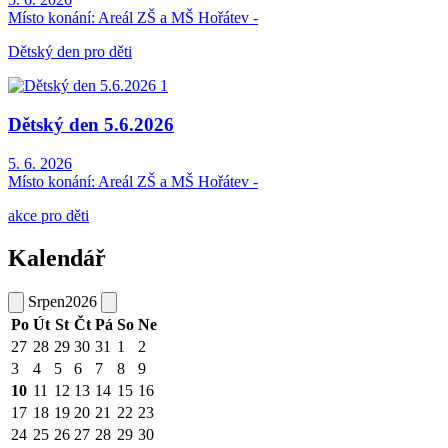
Místo konání:
Areál ZŠ a MŠ Hořátev -
Dětský den pro děti
Dětský den 5.6.2026
5. 6. 2026
Místo konání:
Areál ZŠ a MŠ Hořátev -
akce pro děti
Kalendář
Srpen
2026
Po
Út
St
Čt
Pá
So
Ne
27
28
29
30
31
1
2
3
4
5
6
7
8
9
10
11
12
13
14
15
16
17
18
19
20
21
22
23
24
25
26
27
28
29
30