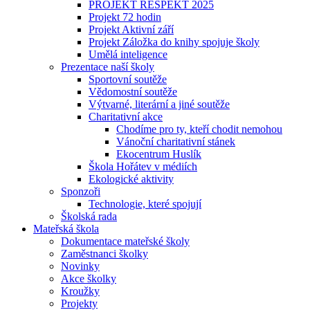
PROJEKT RESPEKT 2025
Projekt 72 hodin
Projekt Aktivní září
Projekt Záložka do knihy spojuje školy
Umělá inteligence
Prezentace naší školy
Sportovní soutěže
Vědomostní soutěže
Výtvarné, literární a jiné soutěže
Charitativní akce
Chodíme pro ty, kteří chodit nemohou
Vánoční charitativní stánek
Ekocentrum Huslík
Škola Hořátev v médiích
Ekologické aktivity
Sponzoři
Technologie, které spojují
Školská rada
Mateřská škola
Dokumentace mateřské školy
Zaměstnanci školky
Novinky
Akce školky
Kroužky
Projekty