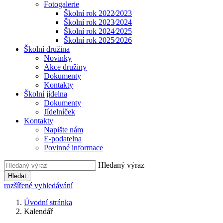
Fotogalerie
Školní rok 2022⁄2023
Školní rok 2023⁄2024
Školní rok 2024⁄2025
Školní rok 2025⁄2026
Školní družina
Novinky
Akce družiny
Dokumenty
Kontakty
Školní jídelna
Dokumenty
Jídelníček
Kontakty
Napište nám
E-podatelna
Povinné informace
Hledaný výraz
Hledat
rozšířené vyhledávání
Úvodní stránka
Kalendář