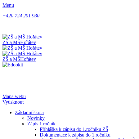
Menu
+420 724 201 930
ZŠ a MŠ
Hořátev
ZŠ a MŠ
Hořátev
Mapa webu
Vytisknout
Základní škola
Novinky
Zápis 1.ročník
Přihláška k zápisu do 1.ročníku ZŠ
Dokumentace k zápisu do 1.ročníku