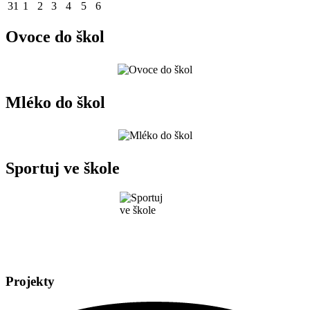
31
1
2
3
4
5
6
Ovoce do škol
Mléko do škol
Sportuj ve škole
Projekty